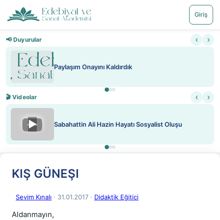
Giriş
‹
›
📢 Duyurular
aşım Onayını Kaldırdık
Nadir içe
‹
›
🎬 Videolar
▶
hattin Ali Hazin Hayatı Sosyalist Oluşu
ATEŞ Y
KIŞ GÜNEŞI
Sevim Kınalı
· 31.01.2017
·
Didaktik Eğitici
Aldanmayın,