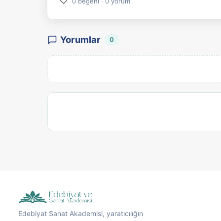
♡
0 beğeni · 0 yorum
Yorumlar
0
Edebiyat Sanat Akademisi, yaratıcılığın