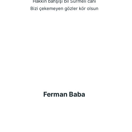
Hakkın bahşışı bil Sürmeli canı
Bizi çekemeyen gözler kör olsun
Ferman Baba