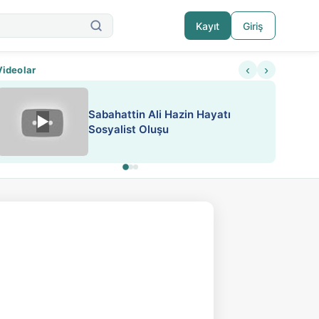
Kayıt
Giriş
‹
›
Videolar
ATEŞ YAKMAK KONU ÖZET J.
▶
ESA 'da Sen de Paylaş
LONDON