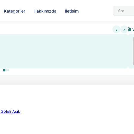
Kategoriler
Hakkımızda
İletişim
‹
›
🎬 
Sabahattin Ali Hazin Hayatı
▶
di sistemi getirildi
Sosyalist Oluşu
 Göleli Aşık