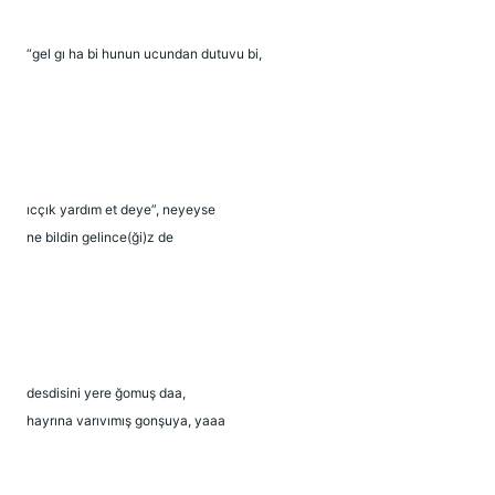
“gel gı ha bi hunun ucundan dutuvu bi,
ıcçık yardım et deye”, neyeyse
ne bildin gelince(ği)z de
desdisini yere ğomuş daa,
hayrına varıvımış gonşuya, yaaa