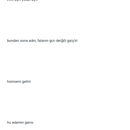
bundan sona adın; falanın gızı de(ğil) ga(y)ri
honnarın gelini
hu adamın garısı