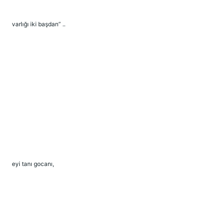
varlığı iki başdan” ..
eyi tanı gocanı,