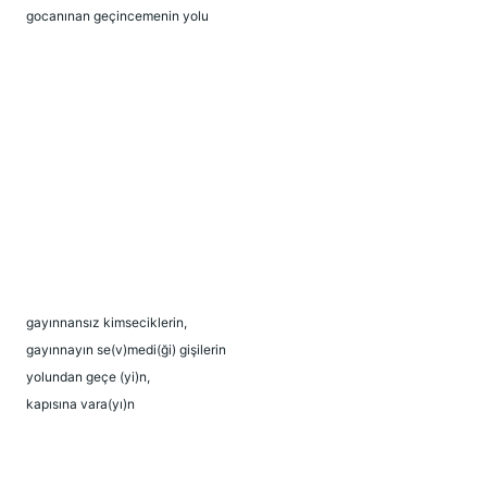
gocanınan geçincemenin yolu
gayınnansız kimseciklerin,
gayınnayın se(v)medi(ği) gişilerin
yolundan geçe (yi)n,
kapısına vara(yı)n