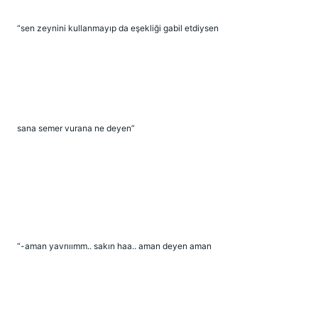
“sen zeynini kullanmayıp da eşekliği gabil etdiysen
sana semer vurana ne deyen”
“-aman yavrııımm.. sakın haa.. aman deyen aman