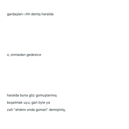
gardaşları ı ıhh demiş haralda
o, onmadan gedesice
haralda buna göz gomuşlarımış
boşatmak uçu, gari öyle ya
zati “ahdımı onda goman” demişimiş,