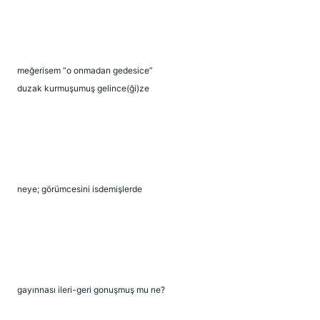
meğerisem “o onmadan gedesice”
duzak kurmuşumuş gelince(ği)ze
neye; görümcesini isdemişlerde
gayınnası ileri-geri gonuşmuş mu ne?