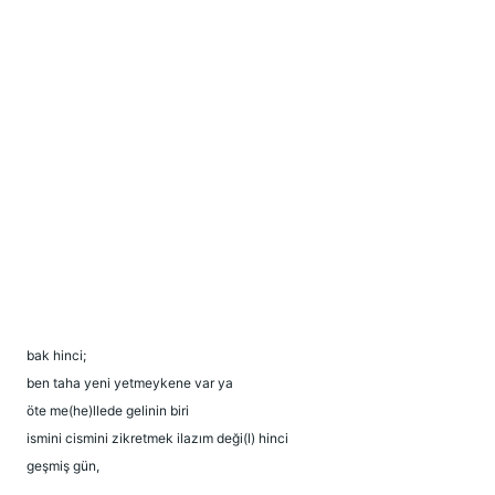
bak hinci;
ben taha yeni yetmeykene var ya
öte me(he)llede gelinin biri
ismini cismini zikretmek ilazım deği(l) hinci
geşmiş gün,