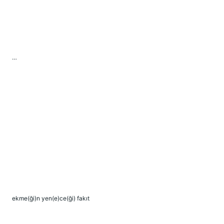
…
ekme(ği)n yen(e)ce(ği) fakıt