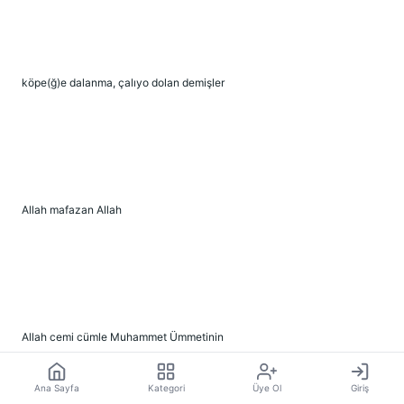
köpe(ğ)e dalanma, çalıyo dolan demişler
Allah mafazan Allah
Allah cemi cümle Muhammet Ümmetinin
Ana Sayfa
Kategori
Üye Ol
Giriş