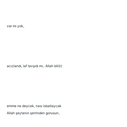
var mı yok,
acızlandı, laf tavşıdı mı.. Allah bili(r)
emme ne deycek, nası isbatlaycak
Allah şeytanın şerrinden gorusun..