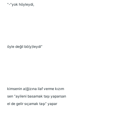
“-“yok höyleydi,
öyle değil bö(y)leydi”
kimsenin a(ğ)zına ilaf verme kızım
sen “ayileni basamak taşı yaparsan
el de gelir sıçamak taşı” yapar