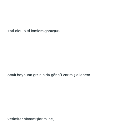
zati oldu bitti lomlom gonuşur..
obalı boynuna gızının da gönnü varımış ellehem
verimkar olmamışlar mı ne,