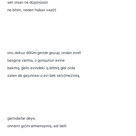
sen olsan ne düşünüsün
ne bilsin, neden habarı vaa(r)
onu dokuz dölüm geride goyup, ondan eveli
basgına varmış, o gonşunun evine
bakmış, gelin evindeki iş bitmiş gibi orda
zaten de gayınnası o evi bek se(v)mezimiş,
garnıdarlar deye,
onnarın gızını almamışımış, adı belli