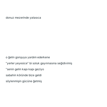
donuz mezerinde yatasıca
o ğelin gonşuya yardım ederkene
”yerler yeyesice” bi soluk gayınnasına seğidivimiş
“senin gelin kapı kapı geziyo
sabahin köründe bize geldi
söylenmişin gücüne ğetmiş