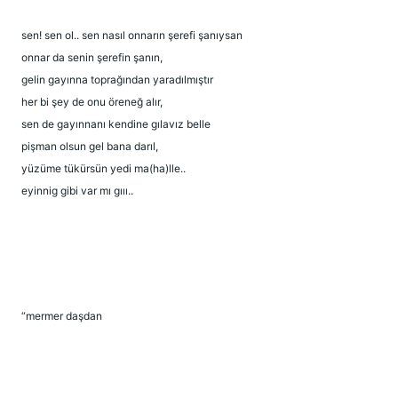
sen! sen ol.. sen nasıl onnarın şerefi şanıysan
onnar da senin şerefin şanın,
gelin gayınna toprağından yaradılmıştır
her bi şey de onu öreneğ alır,
sen de gayınnanı kendine gılavız belle
pişman olsun gel bana darıl,
yüzüme tükürsün yedi ma(ha)lle..
eyinnig gibi var mı gııı..
“mermer daşdan