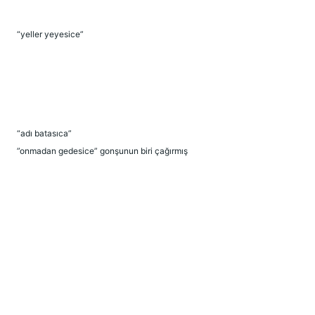
“yeller yeyesice”
“adı batasıca”
”onmadan gedesice” gonşunun biri çağırmış