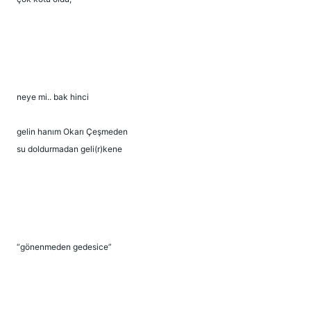
neye mi.. bak hinci
gelin hanım Okarı Çeşmeden
su doldurmadan geli(r)kene
“gönenmeden gedesice”