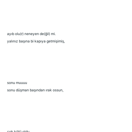
ayıb olu(r) neneyen de(ğil) mi.
yalınız başına bi kapıya getmişimiş,
sonu muuuu
sonu düşman başından ırak ossun,
çok kötü oldu,