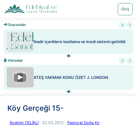
Giriş
‹
›
📢 Duyurular
Nadir içeriklere kısıtlama ve kredi sistemi getirildi
‹
›
🎬 Videolar
▶
ATEŞ YAKMAK KONU ÖZET J. LONDON
Köy Gerçeği 15-
İbrahim ÇELİKLİ
· 22.03.2012
·
Pastoral Doğa Kır