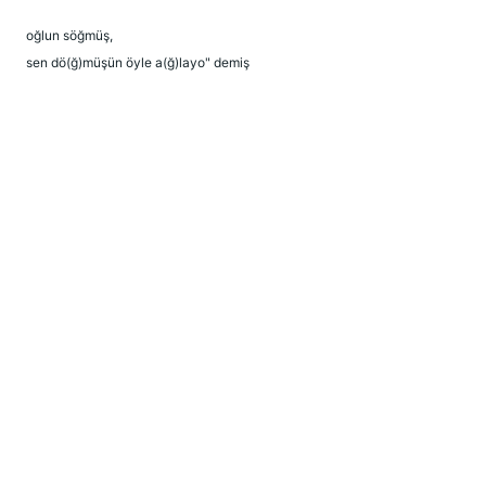
oğlun söğmüş,
sen dö(ğ)müşün öyle a(ğ)layo" demiş