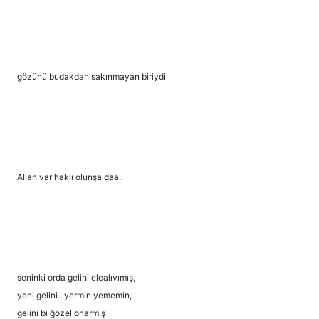
gözünü budakdan sakınmayan biriydi
Allah var haklı olunşa daa..
seninki orda gelini elealıvımış,
yeni gelini.. yermin yememin,
gelini bi ğözel onarmış