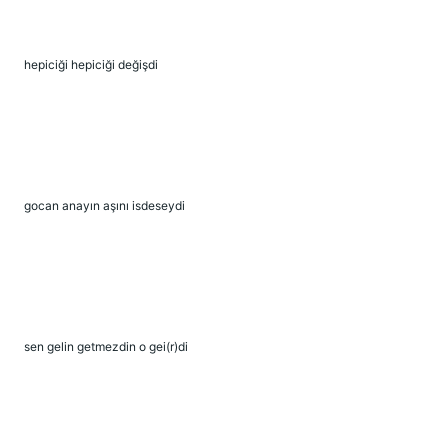
hepiciği hepiciği değişdi
gocan anayın aşını isdeseydi
sen gelin getmezdin o gei(r)di