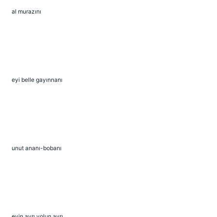
al murazını
eyi belle gayınnanı
unut ananı-bobanı
evin ayrı yolun ayrı