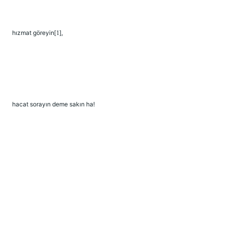
hızmat göreyin
,
[1]
hacat sorayın deme sakın ha!