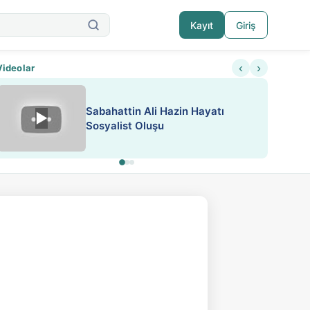
Kayıt
Giriş
‹
›
Videolar
ATEŞ YAKMAK KONU ÖZET J.
▶
ESA 'da Sen de Paylaş
LONDON