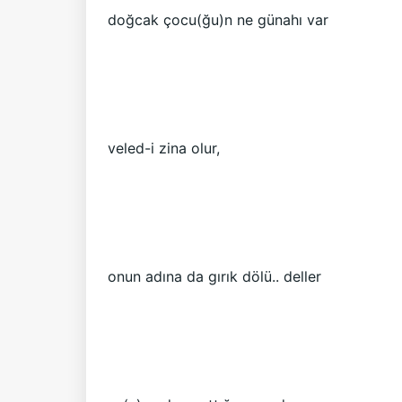
doğcak çocu(ğu)n ne günahı var
veled-i zina olur,
onun adına da gırık dölü.. deller