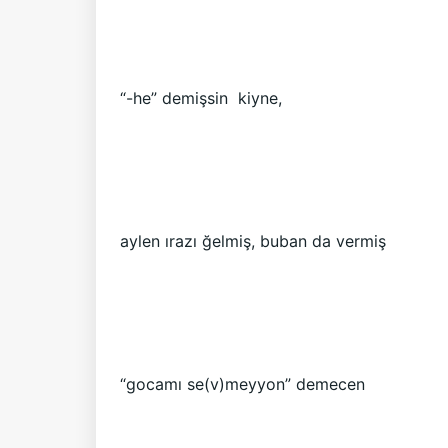
“-he” demişsin kiyne,
aylen ırazı ğelmiş, buban da vermiş
“gocamı se(v)meyyon” demecen