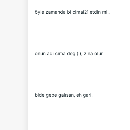
öyle zamanda bi cima
etdin mi..
[2]
onun adı cima deği(l), zina olur
bide gebe galısan, eh gari,