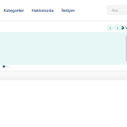
Kategoriler
Hakkımızda
İletişim
‹
›
🎬 
Sabahattin Ali Hazin Hayatı
▶
 sistemi getirildi
Sosyalist Oluşu