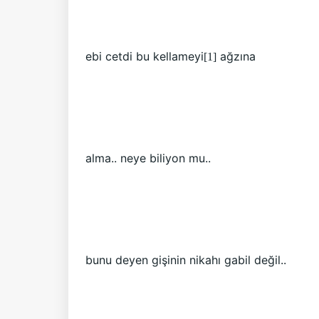
ebi cetdi bu kellameyi
ağzına
[1]
alma.. neye biliyon mu..
bunu deyen gişinin nikahı gabil değil..