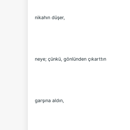
nikahın düşer,
neye; çünkü, gönlünden çıkarttın
garşına aldın,