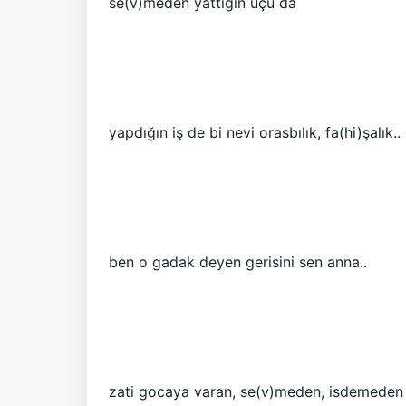
se(v)meden yattığın uçu da
yapdığın iş de bi nevi orasbılık, fa(hi)şalık..
ben o gadak deyen gerisini sen anna..
zati gocaya varan, se(v)meden, isdemeden