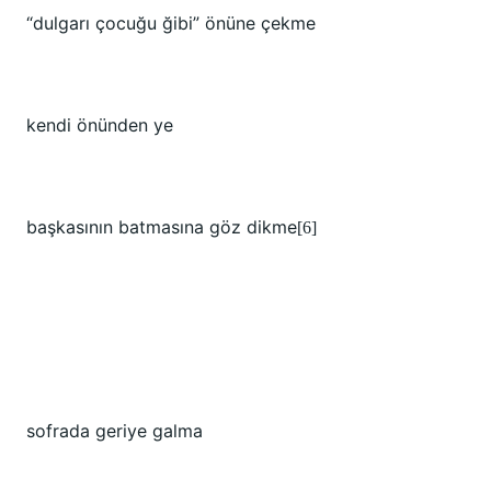
“dulgarı çocuğu ğibi” önüne çekme
kendi önünden ye
başkasının batmasına göz dikme
[6]
sofrada geriye galma