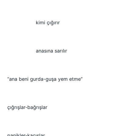
kimi çığırır
anasına sarılır
“ana beni gurda-guşa yem etme”
çığrışlar-bağrışlar
panikler-kaçışlar