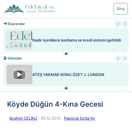
Giriş
‹
›
📢 Duyurular
Nadir içeriklere kısıtlama ve kredi sistemi getirildi
‹
›
🎬 Videolar
▶
ATEŞ YAKMAK KONU ÖZET J. LONDON
Köyde Düğün 4-Kına Gecesi
İbrahim ÇELİKLİ
· 26.12.2013
·
Pastoral Doğa Kır