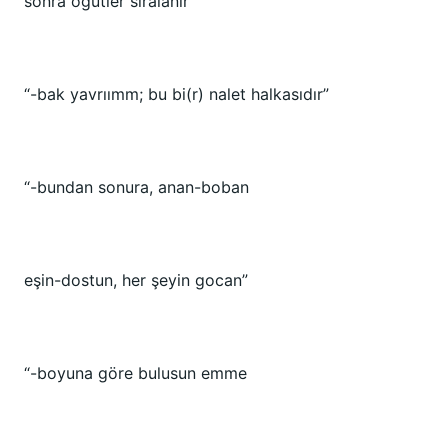
sonra öğütler sıralanır
“-bak yavrıımm; bu bi(r) nalet halkasıdır”
“-bundan sonura, anan-boban
eşin-dostun, her şeyin gocan”
“-boyuna göre bulusun emme