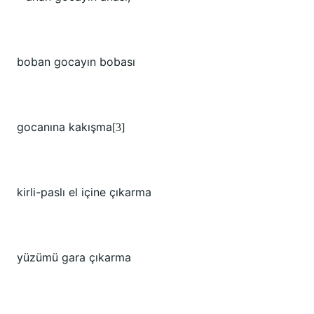
boban gocayın bobası
gocanına kakışma
[3]
kirli-paslı el içine çıkarma
yüzümü gara çıkarma