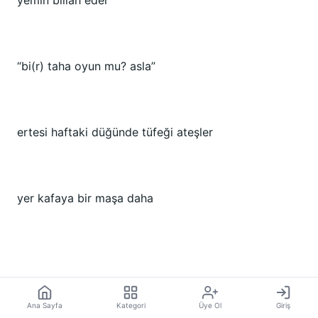
yemin billah eder
“bi(r) taha oyun mu? asla”
ertesi haftaki düğünde tüfeği ateşler
yer kafaya bir maşa daha
Ana Sayfa
Kategori
Üye Ol
Giriş