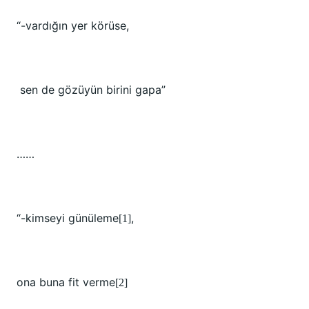
“-vardığın yer körüse,
sen de gözüyün birini gapa”
……
“-kimseyi günüleme
,
[1]
ona buna fit verme
[2]