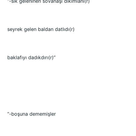
“-sık geleninen sovanaşı dıkımlanı(r)
seyrek gelen baldan datlıdı(r)
baklafıyı dadıkdırı(r)”
“-boşuna dememişler