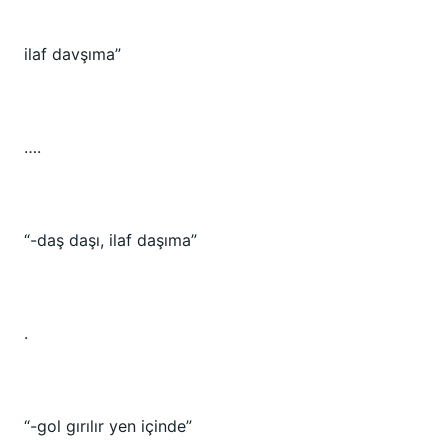
ilaf davşıma”
….
“-daş daşı, ilaf daşıma”
.
“-gol gırılır yen içinde”