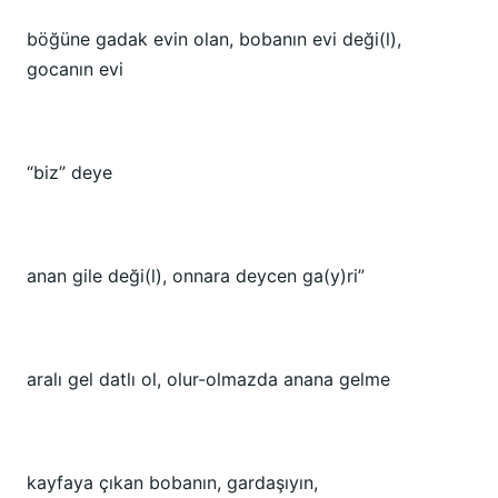
böğüne gadak evin olan, bobanın evi deği(l),
gocanın evi
“biz” deye
anan gile deği(l), onnara deycen ga(y)ri”
aralı gel datlı ol, olur-olmazda anana gelme
kayfaya çıkan bobanın, gardaşıyın,