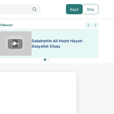
Kayıt
Giriş
‹
›
Videolar
ATEŞ YAKMAK KONU ÖZET J.
▶
ESA 'da Sen de Paylaş
LONDON