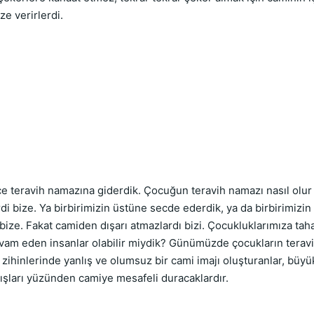
ze verirlerdi.
ravih namazına giderdik. Çocuğun teravih namazı nasıl olur bi
di bize. Ya birbirimizin üstüne secde ederdik, ya da birbirimizin ay
bize. Fakat camiden dışarı atmazlardı bizi. Çocukluklarımıza tah
vam eden insanlar olabilir miydik? Günümüzde çocukların teravih
ihinlerinde yanlış ve olumsuz bir cami imajı oluşturanlar, büyük 
nışları yüzünden camiye mesafeli duracaklardır.