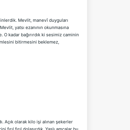
nlerdik. Mevlit, manevî duyguları 
 Mevlit, yatsı ezanının okunmasına 
. O kadar bağırırdık ki sesimiz caminin 
lesini bitirmesini beklemez, 
 Açık olarak kilo işi alınan şekerler 
 fırıl fırıl dolaşırdık. Yaşlı amcalar bu 