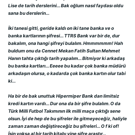
Lise de tarih derslerini... Bak oğlum nasıl faydası oldu 
sana bu derslerin...
İki tanesi gitti, geride kaldı on iki tane banka ve o 
banka kartlarının şifresi... TTRS Bank var bir de, dur 
bakalım, ona hangi şifreyi bulalım. Hmmmmmm! Hah 
buldum onu da Cennet Mekan Fatih Sultan Mehmet 
Hanın tahta çıktığı tarih yapalım... Bitmiyor ki arkadaş 
bu banka kartları... Eeeee bu kadar çok banka müdürü 
arkadaşın olursa, o kadarda çok banka kartın olur tabi 
ki...
Ha bir de bak unuttuk Hipermiper Bank dan limitsiz 
kredi kartın vardı... Dur ona da bir şifre bulalım. O da 
Türk Milli Futbol Takımının ilk milli maça çıktığı sene 
olsun. İyi de hep de bu şifreler ile gitmeyeceğiz, haliyle 
zaman zaman değiştireceğiz bu şifreleri... O f ki of! 
İşin yoksa al bir tarih kitabı yine şifre araştır...