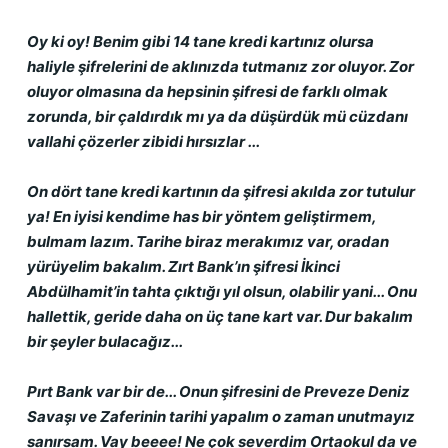
Oy ki oy! Benim gibi 14 tane kredi kartınız olursa 
haliyle şifrelerini de aklınızda tutmanız zor oluyor. Zor 
oluyor olmasına da hepsinin şifresi de farklı olmak 
zorunda, bir çaldırdık mı ya da düşürdük mü cüzdanı 
vallahi çözerler zibidi hırsızlar ...
On dört tane kredi kartının da şifresi akılda zor tutulur 
ya! En iyisi kendime has bir yöntem geliştirmem, 
bulmam lazım. Tarihe biraz merakımız var, oradan 
yürüyelim bakalım. Zırt Bank’ın şifresi İkinci 
Abdülhamit’in tahta çıktığı yıl olsun, olabilir yani... Onu 
hallettik, geride daha on üç tane kart var. Dur bakalım 
bir şeyler bulacağız...
Pırt Bank var bir de... Onun şifresini de Preveze Deniz 
Savaşı ve Zaferinin tarihi yapalım o zaman unutmayız 
sanırsam. Vay beeee! Ne çok severdim Ortaokul da ve 