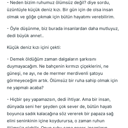
- Neden bizim ruhumuz ölümsüz değil? diye sordu,
üzüntüyle küçük deniz kızı. Bir gün için de olsa insan
olmak ve göğe çıkmak için bütün hayatımı verebilirim.
- Öyle düşünme, biz burada insanlardan daha mutluyuz,
dedi büyük anne!..
Küçük deniz kızı içini çekti:
- Demek öldüğüm zaman dalgaların şarkısını
duymayacağım. Ne bahçenin kırmızı çiçeklerini, ne
güneşi, ne ayı, ne de mermer merdivenli şatoyu
görmeyeceğim artık. Ölümsüz bir ruha sahip olmak için
ne yapmalı acaba?
- Hiçbir şey yapamazsın, dedi ihtiyar. Ama bir insan,
dünyada seni her şeyden çok sever de, bütün hayatı
boyunca sadık kalacağına söz vererek bir papaza sağ
elini seninkinin içine koydurursa, o zaman ruhun
ölümsüz olabilir. Onun ruhu sana geçer, insanların