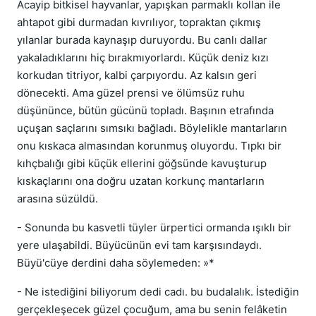
Acayip bitkisel hayvanlar, yapışkan parmaklı kollan ile
ahtapot gibi durmadan kıvrılıyor, topraktan çıkmış
yılanlar burada kaynaşıp duruyordu. Bu canlı dallar
yakaladıklarını hiç bırakmıyorlardı. Küçük deniz kızı
korkudan titriyor, kalbi çarpıyordu. Az kalsın geri
dönecekti. Ama güzel prensi ve ölümsüz ruhu
düşününce, bütün gücünü topladı. Başının etrafında
uçuşan saçlarını sımsıkı bağladı. Böylelikle mantarların
onu kıskaca almasından korunmuş oluyordu. Tıpkı bir
kıhçbalığı gibi küçük ellerini göğsünde kavuşturup
kıskaçlarını ona doğru uzatan korkunç mantarların
arasına süzüldü.
- Sonunda bu kasvetli tüyler ürpertici ormanda ışıklı bir
yere ulaşabildi. Büyücünün evi tam karşısındaydı.
Büyü'cüye derdini daha söylemeden: »*
- Ne istediğini biliyorum dedi cadı. bu budalalık. İstediğin
gerçekleşecek güzel çocuğum, ama bu senin felâketin