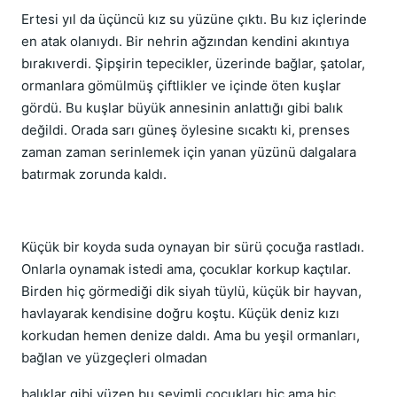
Ertesi yıl da üçüncü kız su yüzüne çıktı. Bu kız içlerinde
en atak olanıydı. Bir nehrin ağzından kendini akıntıya
bırakıverdi. Şipşirin tepecikler, üzerinde bağlar, şatolar,
ormanlara gömülmüş çiftlikler ve içinde öten kuşlar
gördü. Bu kuşlar büyük annesinin anlattığı gibi balık
değildi. Orada sarı güneş öylesine sıcaktı ki, prenses
zaman zaman serinlemek için yanan yüzünü dalgalara
batırmak zorunda kaldı.
Küçük bir koyda suda oynayan bir sürü çocuğa rastladı.
Onlarla oynamak istedi ama, çocuklar korkup kaçtılar.
Birden hiç görmediği dik siyah tüylü, küçük bir hayvan,
havlayarak kendisine doğru koştu. Küçük deniz kızı
korkudan hemen denize daldı. Ama bu yeşil ormanları,
bağlan ve yüzgeçleri olmadan
balıklar gibi yüzen bu sevimli çocukları hiç ama hiç