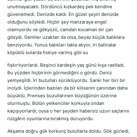
unutmayacaktı. Dördüncü kızkardeş pek kendine
güvenemedi. Denizde kaldı. En güzel şeyin denizde
olduğunu söyledi. Hiçbir şey manzaraya engel
olamıyordu ve gökyüzü, camdan kocaman bir çan
gibiydi. Gemiler uzaktan da olsa, beyaz küçük balıklara
benziyordu. Yunus balıkları takla atıyor, iri balinalar
köpüklü sularda fıskiye varmış gibi su
fışkırtıyorlardı. Beşinci kardeşin yaş günü kışa rastladı.
Bu yüzden hiçbirinin görmediğini o gördü. Deniz
yemyeşildi. İri buzulları sürüklüyordu. Sanki her biri bir
inciydi. İçlerinden bazıları da bir kilisenin çanından daha
büyüktü. Prenses buzullarınen büyüğünün üzerine
oturmuştu. Bütün yelkenciler korkuyla ondan
kaçışıyorlardı; oysa o her şeyden habersiz uzun saçlarını
rüzgârın oyunlarına bırakmış duruyordu.
Akşama doğru gök korkunç bulutlarla doldu. Gök gürledi,