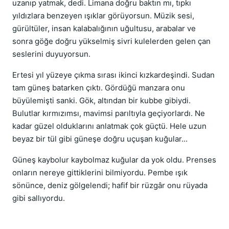
uzanıp yatmak, dedi. Limana doğru baktın mı, tıpkı
yıldızlara benzeyen ışıklar görüyorsun. Müzik sesi,
gürültüler, insan kalabalığının uğultusu, arabalar ve
sonra göğe doğru yükselmiş sivri kulelerden gelen çan
seslerini duyuyorsun.
Ertesi yıl yüzeye çıkma sırası ikinci kızkardeşindi. Sudan
tam güneş batarken çıktı. Gördüğü manzara onu
büyülemişti sanki. Gök, altından bir kubbe gibiydi.
Bulutlar kırmızımsı, mavimsi parıltıyla geçiyorlardı. Ne
kadar güzel olduklarını anlatmak çok güçtü. Hele uzun
beyaz bir tül gibi güneşe doğru uçuşan kuğular...
Güneş kaybolur kaybolmaz kuğular da yok oldu. Prenses
onların nereye gittiklerini bilmiyordu. Pembe ışık
sönünce, deniz gölgelendi; hafif bir rüzgâr onu rüyada
gibi sallıyordu.