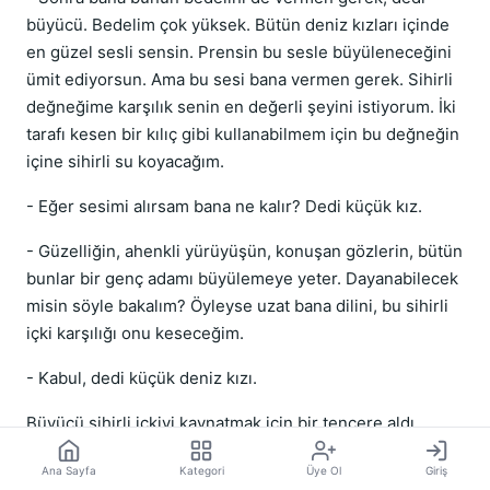
büyücü. Bedelim çok yüksek. Bütün deniz kızları içinde
en güzel sesli sensin. Prensin bu sesle büyüleneceğini
ümit ediyorsun. Ama bu sesi bana vermen gerek. Sihirli
değneğime karşılık senin en değerli şeyini istiyorum. İki
tarafı kesen bir kılıç gibi kullanabilmem için bu değneğin
içine sihirli su koyacağım.
- Eğer sesimi alırsam bana ne kalır? Dedi küçük kız.
- Güzelliğin, ahenkli yürüyüşün, konuşan gözlerin, bütün
bunlar bir genç adamı büyülemeye yeter. Dayanabilecek
misin söyle bakalım? Öyleyse uzat bana dilini, bu sihirli
içki karşılığı onu keseceğim.
- Kabul, dedi küçük deniz kızı.
Büyücü sihirli içkiyi kaynatmak için bir tencere aldı.
Temizlik ne güzel şey, dedi ve bir avuç su yosunu alarak
Ana Sayfa
Kategori
Üye Ol
Giriş
tencerenin içini sildi... Sonra tencereye sihirli deniz