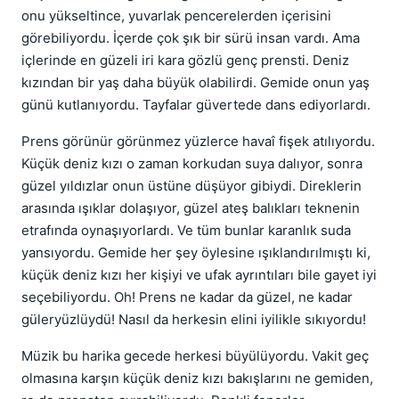
onu yükseltince, yuvarlak pencerelerden içerisini
görebiliyordu. İçerde çok şık bir sürü insan vardı. Ama
içlerinde en güzeli iri kara gözlü genç prensti. Deniz
kızından bir yaş daha büyük olabilirdi. Gemide onun yaş
günü kutlanıyordu. Tayfalar güvertede dans ediyorlardı.
Prens görünür görünmez yüzlerce havaî fişek atılıyordu.
Küçük deniz kızı o zaman korkudan suya dalıyor, sonra
güzel yıldızlar onun üstüne düşüyor gibiydi. Direklerin
arasında ışıklar dolaşıyor, güzel ateş balıkları teknenin
etrafında oynaşıyorlardı. Ve tüm bunlar karanlık suda
yansıyordu. Gemide her şey öylesine ışıklandırılmıştı ki,
küçük deniz kızı her kişiyi ve ufak ayrıntıları bile gayet iyi
seçebiliyordu. Oh! Prens ne kadar da güzel, ne kadar
güleryüzlüydü! Nasıl da herkesin elini iyilikle sıkıyordu!
Müzik bu harika gecede herkesi büyülüyordu. Vakit geç
olmasına karşın küçük deniz kızı bakışlarını ne gemiden,