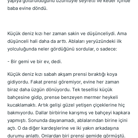
yapıya götürüldüğünü üzüntüyle seyretti ve keder içinde
baba evine döndü.
Küçük deniz kızı her zaman sakin ve düşünceliydi. Ama
düşünceli hali daha da arttı. Ablaları yeryüzündeki ilk
yolculuğunda neler gördüğünü sordular, o sadece:
- Bir gemi ve bir ev, dedi.
Küçük deniz kızı sabah akşam prensi bıraktığı koya
gidiyordu. Fakat prensi göremiyor, evine her zaman
biraz daha üzgün dönüyordu. Tek tesellisi küçük
bahçesine gidip, prense benzeyen mermer heykeli
kucaklamaktı. Artık gelişi güzel yetişen çiçeklerine hiç
bakmıyordu. Dallar birbirine karışmış ve bahçeyi kapkara
yapmıştı. Sonunda dayanamadı, ablalarından birine içini
açtı. O da diğer kardeşlerine ve iki yakın arkadaşına
durumu anlattı. Onlardan biri prensi gemide görmüştü.