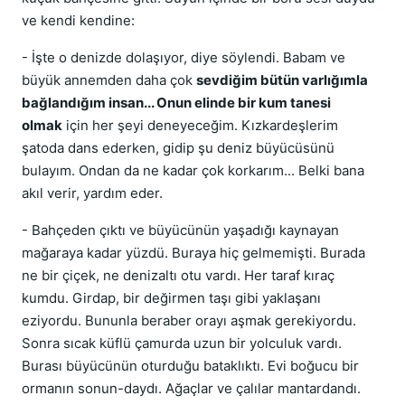
ve kendi kendine:
- İşte o denizde dolaşıyor, diye söylendi. Babam ve
büyük annemden daha çok
sevdiğim bütün varlığımla
bağlandığım insan... Onun elinde bir kum tanesi
olmak
için her şeyi deneyeceğim. Kızkardeşlerim
şatoda dans ederken, gidip şu deniz büyücüsünü
bulayım. Ondan da ne kadar çok korkarım... Belki bana
akıl verir, yardım eder.
- Bahçeden çıktı ve büyücünün yaşadığı kaynayan
mağaraya kadar yüzdü. Buraya hiç gelmemişti. Burada
ne bir çiçek, ne denizaltı otu vardı. Her taraf kıraç
kumdu. Girdap, bir değirmen taşı gibi yaklaşanı
eziyordu. Bununla beraber orayı aşmak gerekiyordu.
Sonra sıcak küflü çamurda uzun bir yolculuk vardı.
Burası büyücünün oturduğu bataklıktı. Evi boğucu bir
ormanın sonun-daydı. Ağaçlar ve çalılar mantardandı.