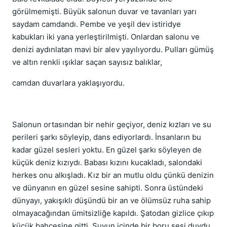
görülmemişti. Büyük salonun duvar ve tavanları yarı
saydam camdandı. Pembe ve yeşil dev istiridye
kabukları iki yana yerleştirilmişti. Onlardan salonu ve
denizi aydınlatan mavi bir alev yayılıyordu. Pulları gümüş
ve altın renkli ışıklar saçan sayısız balıklar,
camdan duvarlara yaklaşıyordu.
Salonun ortasından bir nehir geçiyor, deniz kızları ve su
perileri şarkı söyleyip, dans ediyorlardı. İnsanların bu
kadar güzel sesleri yoktu. En güzel şarkı söyleyen de
küçük deniz kızıydı. Babası kızını kucakladı, salondaki
herkes onu alkışladı. Kız bir an mutlu oldu çünkü denizin
ve dünyanın en güzel sesine sahipti. Sonra üstündeki
dünyayı, yakışıklı düşündü bir an ve ölümsüz ruha sahip
olmayacağından ümitsizliğe kapıldı. Şatodan gizlice çıkıp
küçük bahçesine gitti. Suyun içinde bir boru sesi duydu