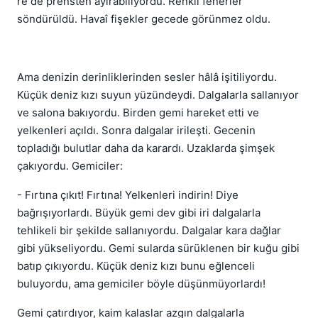
re de prensten ayırabiliyordu. Renkli fenerler
söndürüldü. Havaî fişekler gecede görünmez oldu.
Ama denizin derinliklerinden sesler hâlâ işitiliyordu.
Küçük deniz kızı suyun yüzündeydi. Dalgalarla sallanıyor
ve salona bakıyordu. Birden gemi hareket etti ve
yelkenleri açıldı. Sonra dalgalar irileşti. Gecenin
topladığı bulutlar daha da karardı. Uzaklarda şimşek
çakıyordu. Gemiciler:
- Fırtına çıkıt! Fırtına! Yelkenleri indirin! Diye
bağrışıyorlardı. Büyük gemi dev gibi iri dalgalarla
tehlikeli bir şekilde sallanıyordu. Dalgalar kara dağlar
gibi yükseliyordu. Gemi sularda sürüklenen bir kuğu gibi
batıp çıkıyordu. Küçük deniz kızı bunu eğlenceli
buluyordu, ama gemiciler böyle düşünmüyorlardı!
Gemi çatırdıyor, kaim kalaslar azgın dalgalarla