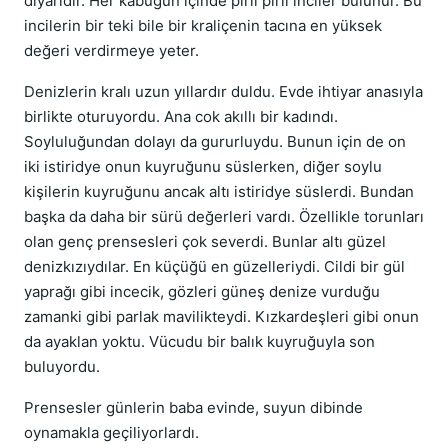
diyarıdır. Her kabuğun içinde pırıl pırıl inciler bulunur. Bu
incilerin bir teki bile bir kraliçenin tacına en yüksek
değeri verdirmeye yeter.
Denizlerin kralı uzun yıllardır duldu. Evde ihtiyar anasıyla
birlikte oturuyordu. Ana cok akıllı bir kadındı.
Soyluluğundan dolayı da gururluydu. Bunun için de on
iki istiridye onun kuyruğunu süslerken, diğer soylu
kişilerin kuyruğunu ancak altı istiridye süslerdi. Bundan
başka da daha bir sürü değerleri vardı. Özellikle torunları
olan genç prensesleri çok severdi. Bunlar altı güzel
denizkızıydılar. En küçüğü en güzelleriydi. Cildi bir gül
yaprağı gibi incecik, gözleri güneş denize vurduğu
zamanki gibi parlak mavilikteydi. Kızkardeşleri gibi onun
da ayaklan yoktu. Vücudu bir balık kuyruğuyla son
buluyordu.
Prensesler günlerin baba evinde, suyun dibinde
oynamakla geçiliyorlardı.