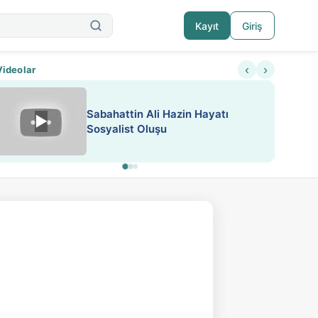
Kayıt
Giriş
‹
›
Videolar
ATEŞ YAKMAK KONU ÖZET J.
▶
ESA 'da Sen de Paylaş
LONDON