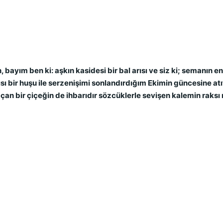
bayım ben ki: aşkın kasidesi bir bal arısı ve siz ki; semanın eng
nrısı bir huşu ile serzenişimi sonlandırdığım Ekimin güncesine
çan bir çiçeğin de ihbarıdır sözcüklerle sevişen kalemin raks