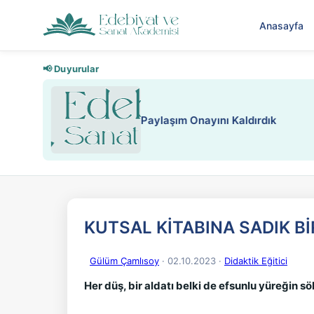
Anasayfa
📢 Duyurular
Nadir içeriklere kısıtlama ve kredi
KUTSAL KİTABINA SADIK Bİ
Gülüm Çamlısoy
· 02.10.2023
·
Didaktik Eğitici
Her düş, bir aldatı belki de efsunlu yüreğin s