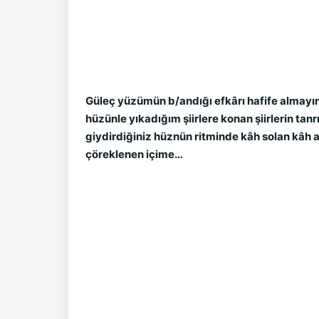
Güleç yüzümün b/andığı efkârı hafife almayın, 
hüzünle yıkadığım şiirlere konan şiirlerin ta
giydirdiğiniz hüznün ritminde kâh solan kâh a
çöreklenen içime…