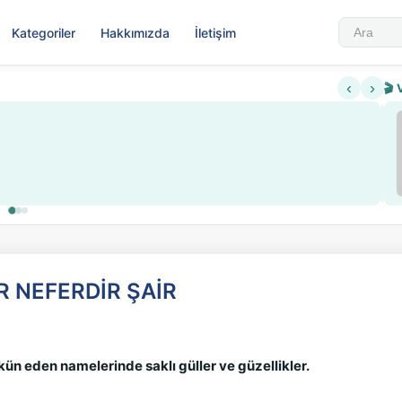
Kategoriler
Hakkımızda
İletişim
‹
›
🎬 
Sabahattin Ali Hazin Hayatı
▶
 sistemi getirildi
Sosyalist Oluşu
R NEFERDİR ŞAİR
ökün eden namelerinde saklı güller ve güzellikler.