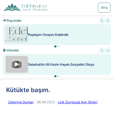
Giriş
‹
›
📢 Duyurular
Paylaşım Onayını Kaldırdık
‹
›
🎬 Videolar
▶
Sabahattin Ali Hazin Hayatı Sosyalist Oluşu
Kütükte başım.
Zekeriya Duman
· 08.08.2023
·
Lirik Duygusal Aşk Şiirleri