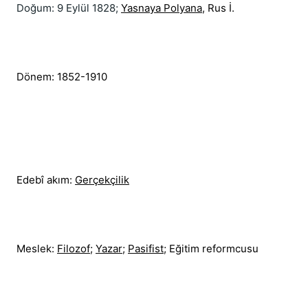
Doğum: 
9 Eylül 1828; 
Yasnaya Polyana
‎, Rus İ. ‎‎
Dönem: 
1852-1910
Edebî akım: 
Gerçekçilik
Meslek: 
Filozof
; ‎
Yazar
‎; ‎
Pasifist
‎; Eğitim reformcu‎su