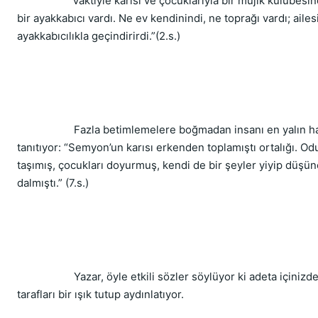
“Vaktiyle karısı ve çocuklarıyla bir mujik kulübesin
bir ayakkabıcı vardı. Ne ev kendinindi, ne toprağı vardı; ailes
ayakkabıcılıkla geçindirirdi.”(2.s.)
Fazla betimlemelere boğmadan insanı en yalın hal
tanıtıyor: “Semyon’un karısı erkenden toplamıştı ortalığı. Od
taşımış, çocukları doyurmuş, kendi de bir şeyler yiyip düşü
dalmıştı.” (7.s.)
Yazar, öyle etkili sözler söylüyor ki adeta içinizdek
tarafları bir ışık tutup aydınlatıyor.