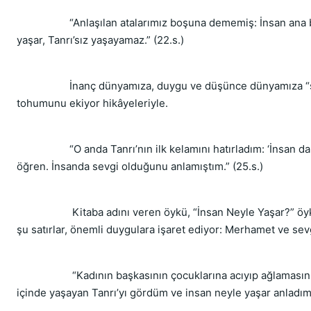
“Anlaşılan atalarımız boşuna dememiş: İnsan ana b
yaşar, Tanrı’sız yaşayamaz.” (22.s.)
İnanç dünyamıza, duygu ve düşünce dünyamıza “s
tohumunu ekiyor hikâyeleriyle.
“O anda Tanrı’nın ilk kelamını hatırladım: ‘İnsan da 
öğren. İnsanda sevgi olduğunu anlamıştım.” (25.s.)
Kitaba adını veren öykü, “İnsan Neyle Yaşar?” öy
şu satırlar, önemli duygulara işaret ediyor: Merhamet ve sev
“Kadının başkasının çocuklarına acıyıp ağlamasını
içinde yaşayan Tanrı’yı gördüm ve insan neyle yaşar anladım.