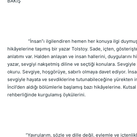
BAKIŞ
“İnsan”ı ilgilendiren hemen her konuya ilgi duymuş
hikâyelerine taşımış bir yazar Tolstoy. Sade, içten, gösterişt
anlatımı var. Halden anlayan ve insan hallerini, duygularını h
yazar, sevgiyi nakşetmiş diline ve seçtiği konulara. Sevgiyle
okuru. Sevgiye, hoşgörüye, sabırlı olmaya davet ediyor. İns
sevgiyle hayata ve sevdiklerine tutunabileceğine yürekten i
İncil’den aldığı bölümlerle başlamış bazı hikâyelerine. Kutsal
rehberliğinde kurgulamış öykülerini.
“Yavrularım, sözle ve dille değil, eylemle ve içtenlikl