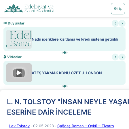
Giriş
‹
›
📢 Duyurular
Nadir içeriklere kısıtlama ve kredi sistemi getirildi
‹
›
🎬 Videolar
▶
ATEŞ YAKMAK KONU ÖZET J. LONDON
L. N. TOLSTOY "İNSAN NEYLE YAŞA
ESERİNE DAİR İNCELEME
Lev Tolstoy
· 02.05.2023
·
Çağdaş Roman – Öykü – Tiyatro