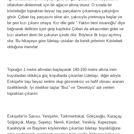
otlatırken dinlenmek için bir ağacın altına oturur. O sırada bir
köstebeğin topraktan beyaz taş parçalarını çıkarmaya çalıştığını
görür. Çoban taş parçasını eline alır, çakısıyla yontmaya başlar ve
bir peri kızı çıkarır ortaya. Kız dile gelir “-Yaktın beni insanoğlu” diye
bağırarak delikten içeri girip kaybolur Çoban da arkasından gider ve
kızı ararken derin bir çukurun içinde ölür. Böylece ilk kuyu açılmış
olur. Bu hikayeye göre lületaşı ustaları da kendi pirlerinin Köstebek
olduğuna inanırlar.
Toprağın 1 metre altından başlayarak 140-150 metre altına inen
kuyulardan oldukça güç koşullarda çıkarılan Lületaşı, diğer adıyla
Eskişehir taşı beyaz renkte olup gözeneksiz ve hafif olması aranan
özellikleridir. İyi nitelikte taşlar “Boz” ve “Devetüyü” adı verilen
topraktan çıkarılır.
Eskişehir’in Sarısu, Yenişehir, Türkmentokat, Gökçeoğlu, Karaçay,
Söğütçük, Margı, Sepetçi, Nemli, Kümbet, Yeniköy, Kepeztepe,
Karahöyük ve Başören köylerinden çıkarılan lületaşı büyüklüğüne