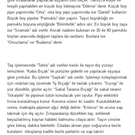
göre sıralanarak yapılacak eşyanın türü seçilir. Yalnızca kolye ve
tespih yapılabilen en küçük boy lületaşına “Dökme” denir. Küçük boy
pipo yapımında “Orta”, orta boy pipo yapımında ise “Daneli” kullanılır.
Büyük boy pipolar “Pamuklu” dan yapılır. Taşın büyüklüğü on
pamuklu boyuna eriştiğinde “Birimbirlik” adını alır. En büyük boy taşa
ise “Sıramalı” adı verilir. Ancak nadiren bulunan ve 30 ile 80 pamuklu
boyları arasında değişen taşlara da rastlanır. Bunlara ise
“Omuzlama” ve “Budama” denir.
Taş işlemesinde “Tahra” adı verilen keski ile taşın dış yüzeyi
temizlenir. “Kaba Bıçak” ile pürüzler giderilir ve yapılacak eşyaya
göre yontulur. Bu işleme “Saykalı” adı verilir. İşlemeyi kolaylaştırmak
için ıslatılan taş üzerinde “İş Bıçağı” ile taslak çıkarılır. “Sıyırgı” ile
yüz düzeltilir, gözler açılır. “Sakal Tarama Bıçağı” ile sakal taranır.
“İskarpile” ile piponun tütün konulacak yeri oyulur. Pipo elektrikli
fırına kurutulmaya konur. Kuruma süresi iki saattir. Kurutulduktan
sonra, matkapla piponun ağız deliği delinir. “Kılavuz” ile ucuna sap
takmak için diş açılır. Zımparalanıp düzeltilen taş, eritilerek
beyazlatılmış kaynar haldeki balmumu cilaya atılır. Taşın cinsine
göre birkaç dakika bekletilir. Ciladan alınan pipo soğuyunca bezle
kurulanır rötuşlanıp kadife bezle parlatılır ve sap takılır.