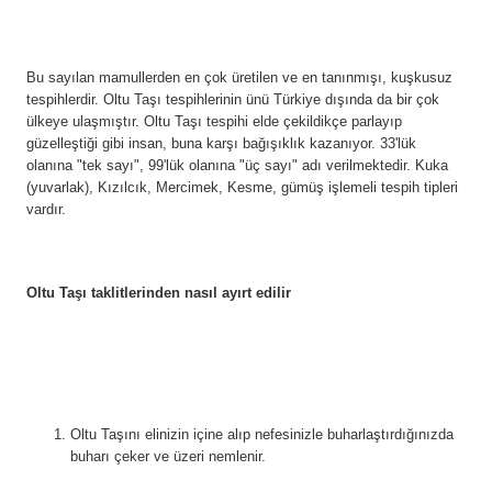
Bu sayılan mamullerden en çok üretilen ve en tanınmışı, kuşkusuz
tespihlerdir. Oltu Taşı tespihlerinin ünü Türkiye dışında da bir çok
ülkeye ulaşmıştır. Oltu Taşı tespihi elde çekildikçe parlayıp
güzelleştiği gibi insan, buna karşı bağışıklık kazanıyor. 33'lük
olanına "tek sayı", 99'lük olanına "üç sayı" adı verilmektedir. Kuka
(yuvarlak), Kızılcık, Mercimek, Kesme, gümüş işlemeli tespih tipleri
vardır.
Oltu Taşı taklitlerinden nasıl ayırt edilir
Oltu Taşını elinizin içine alıp nefesinizle buharlaştırdığınızda 
buharı çeker ve üzeri nemlenir.