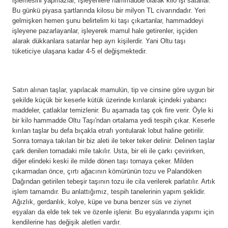
işlemesini yapmazlar, İşleyenlere hammadde olarak kilo işi satarlar.
Bu günkü piyasa şartlarında kilosu bir milyon TL civarındadır. Yeri
gelmişken hemen şunu belirtelim ki taşı çıkartanlar, hammaddeyi
işleyene pazarlayanlar, işleyerek mamul hale getirenler, işçiden
alarak dükkanlara satanlar hep ayrı kişilerdir. Yani Oltu taşı
tüketiciye ulaşana kadar 4-5 el değişmektedir.
Satın alınan taşlar, yapılacak mamulün, tip ve cinsine göre uygun bir
şekilde küçük bir keserle kütük üzerinde kırılarak içindeki yabancı
maddeler, çatlaklar temizlenir. Bu aşamada taş çok fire verir. Öyle ki
bir kilo hammadde Oltu Taşı'ndan ortalama yedi tespih çıkar. Keserle
kırılan taşlar bu defa bıçakla etrafı yontularak lobut haline getirilir.
Sonra tornaya takılan bir biz aleti ile teker teker delinir. Delinen taşlar
çark denilen tornadaki mile takılır. Usta, bir eli ile çarkı çevirirken,
diğer elindeki keski ile milde dönen taşı tornaya çeker. Milden
çıkarmadan önce, çırtı ağacının kömürünün tozu ve Palandöken
Dağından getirilen tebeşir taşının tozu ile cila verilerek parlatılır. Artık
işlem tamamdır. Bu anlattığımız, tespih tanelerinin yapım şeklidir.
Ağızlık, gerdanlık, kolye, küpe ve buna benzer süs ve ziynet
eşyaları da elde tek tek ve özenle işlenir. Bu eşyalarında yapımı için
kendilerine has değişik aletleri vardır.