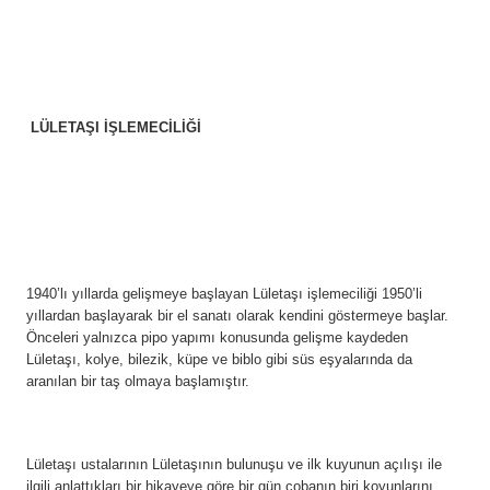
LÜLETAŞI İŞLEMECİLİĞİ
1940’lı yıllarda gelişmeye başlayan Lületaşı işlemeciliği 1950’li
yıllardan başlayarak bir el sanatı olarak kendini göstermeye başlar.
Önceleri yalnızca pipo yapımı konusunda gelişme kaydeden
Lületaşı, kolye, bilezik, küpe ve biblo gibi süs eşyalarında da
aranılan bir taş olmaya başlamıştır.
Lületaşı ustalarının Lületaşının bulunuşu ve ilk kuyunun açılışı ile
ilgili anlattıkları bir hikayeye göre bir gün çobanın biri koyunlarını