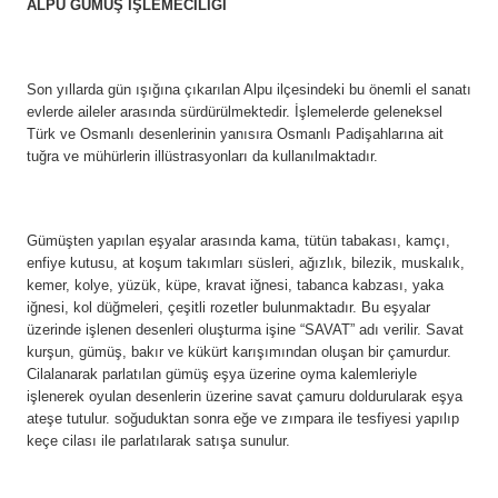
ALPU GÜMÜŞ İŞLEMECİLİĞİ
Son yıllarda gün ışığına çıkarılan Alpu ilçesindeki bu önemli el sanatı
evlerde aileler arasında sürdürülmektedir. İşlemelerde geleneksel
Türk ve Osmanlı desenlerinin yanısıra Osmanlı Padişahlarına ait
tuğra ve mühürlerin illüstrasyonları da kullanılmaktadır.
Gümüşten yapılan eşyalar arasında kama, tütün tabakası, kamçı,
enfiye kutusu, at koşum takımları süsleri, ağızlık, bilezik, muskalık,
kemer, kolye, yüzük, küpe, kravat iğnesi, tabanca kabzası, yaka
iğnesi, kol düğmeleri, çeşitli rozetler bulunmaktadır. Bu eşyalar
üzerinde işlenen desenleri oluşturma işine “SAVAT” adı verilir. Savat
kurşun, gümüş, bakır ve kükürt karışımından oluşan bir çamurdur.
Cilalanarak parlatılan gümüş eşya üzerine oyma kalemleriyle
işlenerek oyulan desenlerin üzerine savat çamuru doldurularak eşya
ateşe tutulur. soğuduktan sonra eğe ve zımpara ile tesfiyesi yapılıp
keçe cilası ile parlatılarak satışa sunulur.