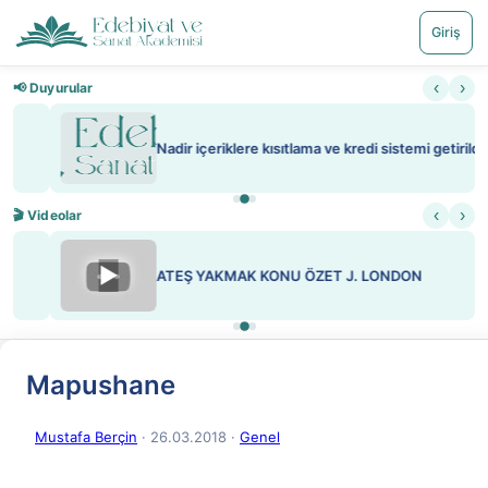
Giriş
‹
›
📢 Duyurular
Nadir içeriklere kısıtlama ve kredi sistemi getirildi
‹
›
🎬 Videolar
▶
ATEŞ YAKMAK KONU ÖZET J. LONDON
Mapushane
Mustafa Berçin
· 26.03.2018
·
Genel