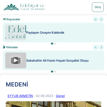
Giriş
‹
›
📢 Duyurular
aşım Onayını Kaldırdık
Nadir içe
‹
›
🎬 Videolar
▶
hattin Ali Hazin Hayatı Sosyalist Oluşu
ATEŞ Y
MEDENİ
EYYUB AKMETİN
· 02.09.2023
·
Genel