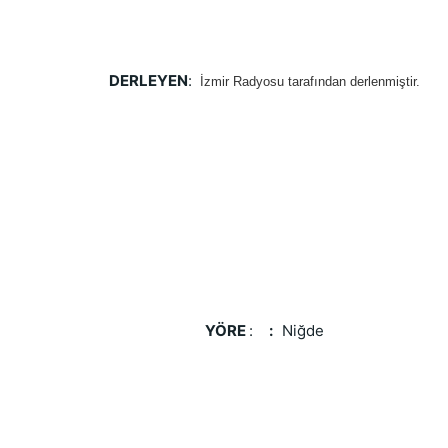
DERLEYEN
:
İzmir Radyosu tarafından derlenmiştir.
YÖRE 
:    
:   
Niğde