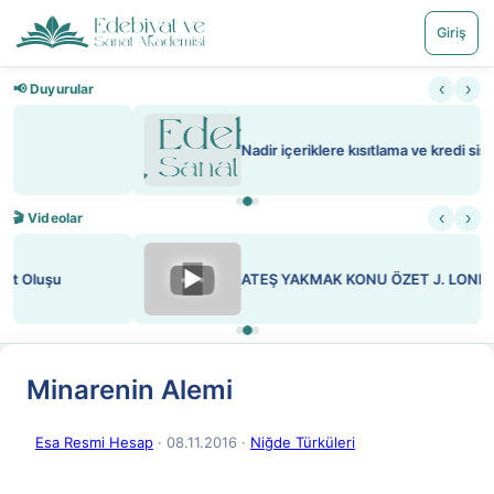
Giriş
‹
›
📢 Duyurular
Nadir içeriklere kısıtlama ve kredi sistemi getirildi
‹
›
🎬 Videolar
▶
ATEŞ YAKMAK KONU ÖZET J. LONDON
Minarenin Alemi
Esa Resmi Hesap
· 08.11.2016
·
Niğde Türküleri