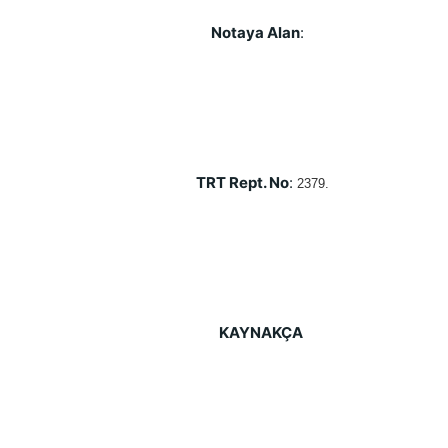
 Notaya Alan
:    
TRT Rept. No
: 
2379. 
KAYNAKÇA 