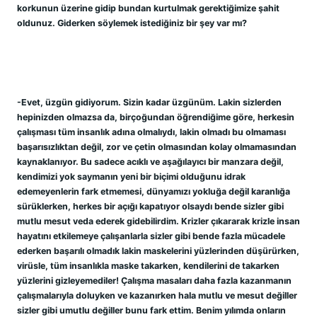
korkunun üzerine gidip bundan kurtulmak gerektiğimize şahit 
oldunuz. Giderken söylemek istediğiniz bir şey var mı?
-Evet, üzgün gidiyorum. Sizin kadar üzgünüm. Lakin sizlerden 
hepinizden olmazsa da, birçoğundan öğrendiğime göre, herkesin 
çalışması tüm insanlık adına olmalıydı, lakin olmadı bu olmaması 
başarısızlıktan değil, zor ve çetin olmasından kolay olmamasından 
kaynaklanıyor. Bu sadece acıklı ve aşağılayıcı bir manzara değil, 
kendimizi yok saymanın yeni bir biçimi olduğunu idrak 
edemeyenlerin fark etmemesi, dünyamızı yokluğa değil karanlığa 
sürüklerken, herkes bir açığı kapatıyor olsaydı bende sizler gibi 
mutlu mesut veda ederek gidebilirdim. Krizler çıkararak krizle insan 
hayatını etkilemeye çalışanlarla sizler gibi bende fazla mücadele 
ederken başarılı olmadık lakin maskelerini yüzlerinden düşürürken, 
virüsle, tüm insanlıkla maske takarken, kendilerini de takarken 
yüzlerini gizleyemediler! Çalışma masaları daha fazla kazanmanın 
çalışmalarıyla doluyken ve kazanırken hala mutlu ve mesut değiller 
sizler gibi umutlu değiller bunu fark ettim. Benim yılımda onların 