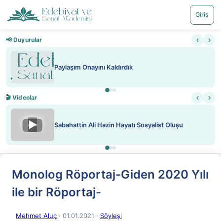
Giriş
‹
›
📢 Duyurular
Nadir içeriklere kısıtlama ve kredi sistemi getiril
‹
›
🎬 Videolar
▶
ATEŞ YAKMAK KONU ÖZET J. LONDON
Monolog Röportaj-Giden 2020 Yılı
ile bir Röportaj-
Mehmet Aluç
· 01.01.2021
·
Söyleşi