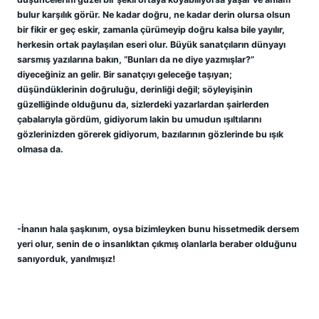
bulur karşılık görür. Ne kadar doğru, ne kadar derin olursa olsun 
bir fikir er geç eskir, zamanla çürümeyip doğru kalsa bile yayılır, 
herkesin ortak paylaşılan eseri olur. Büyük sanatçıların dünyayı 
sarsmış yazılarına bakın, “Bunları da ne diye yazmışlar?” 
diyeceğiniz an gelir. Bir sanatçıyı geleceğe taşıyan; 
düşündüklerinin doğruluğu, derinliği değil; söyleyişinin 
güzelliğinde olduğunu da, sizlerdeki yazarlardan şairlerden 
çabalarıyla gördüm, gidiyorum lakin bu umudun ışıltılarını 
gözlerinizden görerek gidiyorum, bazılarının gözlerinde bu ışık 
olmasa da.
-İnanın hala şaşkınım, oysa bizimleyken bunu hissetmedik dersem 
yeri olur, senin de o insanlıktan çıkmış olanlarla beraber olduğunu 
sanıyorduk, yanılmışız!