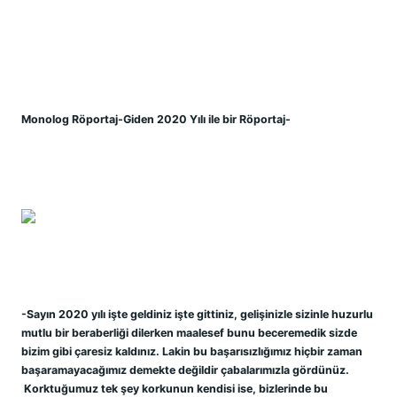
Monolog Röportaj-Giden 2020 Yılı ile bir Röportaj-
-Sayın 2020 yılı işte geldiniz işte gittiniz, gelişinizle sizinle huzurlu 
mutlu bir beraberliği dilerken maalesef bunu beceremedik sizde 
bizim gibi çaresiz kaldınız. Lakin bu başarısızlığımız hiçbir zaman 
başaramayacağımız demekte değildir çabalarımızla gördünüz. 
 Korktuğumuz tek şey korkunun kendisi ise, bizlerinde bu 