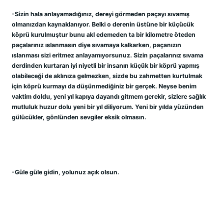
-Sizin hala anlayamadığınız, dereyi görmeden paçayı sıvamış 
olmanızdan kaynaklanıyor. Belki o derenin üstüne bir küçücük 
köprü kurulmuştur bunu akl edemeden ta bir kilometre öteden 
paçalarınız ıslanmasın diye sıvamaya kalkarken, paçanızın 
ıslanması sizi eritmez anlayamıyorsunuz. Sizin paçalarınız sıvama 
derdinden kurtaran iyi niyetli bir insanın küçük bir köprü yapmış 
olabileceği de aklınıza gelmezken, sizde bu zahmetten kurtulmak 
için köprü kurmayı da düşünmediğiniz bir gerçek. Neyse benim 
vaktim doldu, yeni yıl kapıya dayandı gitmem gerekir, sizlere sağlık 
mutluluk huzur dolu yeni bir yıl diliyorum.
Yeni bir yılda yüzünden 
gülücükler, gönlünden sevgiler eksik olmasın.
-Güle güle gidin, yolunuz açık olsun.