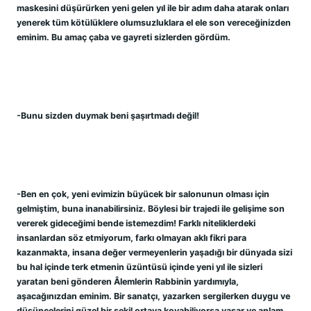
maskesini düşürürken yeni gelen yıl ile bir adım daha atarak onları 
yenerek tüm kötülüklere olumsuzluklara el ele son vereceğinizden 
eminim. Bu amaç çaba ve gayreti sizlerden gördüm.
-Bunu sizden duymak beni şaşırtmadı değil!
-Ben en çok, yeni evimizin büyücek bir salonunun olması için 
gelmiştim, buna inanabilirsiniz. Böylesi bir trajedi ile gelişime son 
vererek gideceğimi bende istemezdim! Farklı niteliklerdeki 
insanlardan söz etmiyorum, farkı olmayan aklı fikri para 
kazanmakta, insana değer vermeyenlerin yaşadığı bir dünyada sizi 
bu hal içinde terk etmenin üzüntüsü içinde yeni yıl ile sizleri 
yaratan beni gönderen Âlemlerin Rabbinin yardımıyla, 
aşacağınızdan eminim. Bir sanatçı, yazarken sergilerken duygu ve 
düşüncelerini güzel bir şekil ortaya koyabiliyorsa yaşar ve anlam 