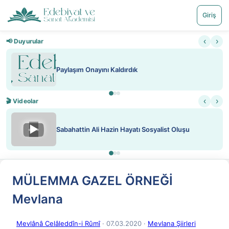
Giriş
‹
›
📢 Duyurular
Paylaşım Onayını Kaldırdık
‹
›
🎬 Videolar
▶
Sabahattin Ali Hazin Hayatı Sosyalist Oluşu
MÜLEMMA GAZEL ÖRNEĞİ
Mevlana
Mevlânâ Celâleddîn-i Rûmî
· 07.03.2020
·
Mevlana Şiirleri