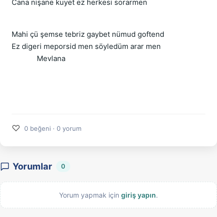
Cana nişane kuyet ez herkesi sorarmen
Mahi çü şemse tebriz gaybet nümud goftend
Ez digeri meporsid men söyledüm arar men
Mevlana
♡
0 beğeni · 0 yorum
Yorumlar
0
Yorum yapmak için
giriş yapın
.