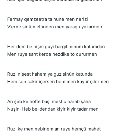
Fermay qemzeetra ta hune men nerizi
V'erne sinüm elünden men yaragu yazarmen
Her dem be hişm guyi bargil minum katumdan
Men ruye saht kerde nezdike to dururmen
Ruzi nişest hahem yalguz sinün katunda
Hem sen cakir içersen hem men kayur çilermen
An şeb ke hofte başi mest o harab şaha
Nuşin-i leb be-dendan kiyir kiyir tadar men
Ruzi ke men nebinem an ruye hemçü mahet