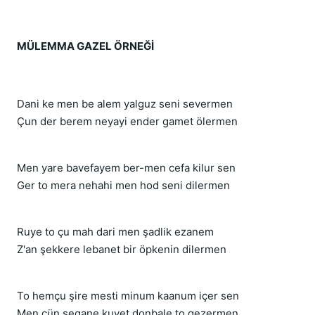
MÜLEMMA GAZEL ÖRNEĞİ
Dani ke men be alem yalguz seni severmen
Çun der berem neyayi ender gamet ölermen
Men yare bavefayem ber-men cefa kilur sen
Ger to mera nehahi men hod seni dilermen
Ruye to çu mah dari men şadlik ezanem
Z'an şekkere lebanet bir öpkenin dilermen
To hemçu şire mesti minum kaanum içer sen
Men çün segane kuyet donbale to gezermen