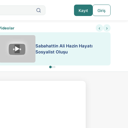
Kayıt
Giriş
‹
›
Videolar
ATEŞ YAKMAK KONU ÖZET J.
▶
ESA 'da Sen de Paylaş
LONDON