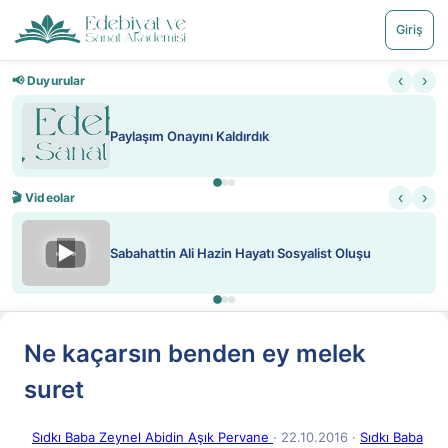
Giriş
‹
›
📢 Duyurular
Paylaşım Onayını Kaldırdık
‹
›
🎬 Videolar
▶
Sabahattin Ali Hazin Hayatı Sosyalist Oluşu
Ne kaçarsın benden ey melek
suret
Sıdkı Baba Zeynel Abidin Aşık Pervane
· 22.10.2016
·
Sıdkı Baba