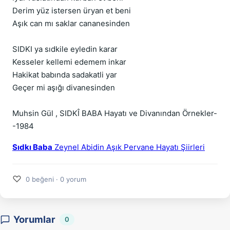
Derim yüz istersen üryan et beni
Aşık can mı saklar cananesinden
SIDKI ya sıdkile eyledin karar
Kesseler kellemi edemem inkar
Hakikat babında sadakatli yar
Geçer mi aşığı divanesinden
Muhsin Gül , SIDKÎ BABA Hayatı ve Divanından Örnekler-
-1984
Sıdkı Baba
Zeynel Abidin Aşık Pervane Hayatı Şiirleri
♡
0 beğeni · 0 yorum
Yorumlar
0