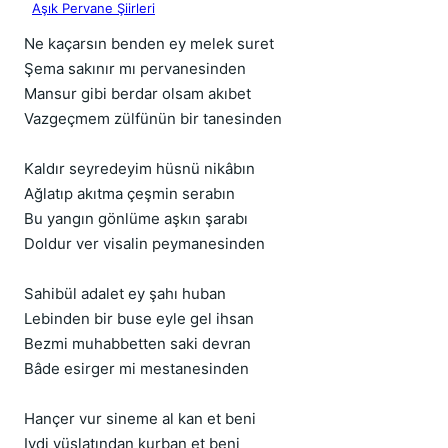
Aşık Pervane Şiirleri
Ne kaçarsın benden ey melek suret
Şema sakınır mı pervanesinden
Mansur gibi berdar olsam akıbet
Vazgeçmem zülfünün bir tanesinden
Kaldır seyredeyim hüsnü nikâbın
Ağlatıp akıtma çeşmin serabın
Bu yangın gönlüme aşkın şarabı
Doldur ver visalin peymanesinden
Sahibül adalet ey şahı huban
Lebinden bir buse eyle gel ihsan
Bezmi muhabbetten saki devran
Bâde esirger mi mestanesinden
Hançer vur sineme al kan et beni
Iydi vüslatından kurban et beni