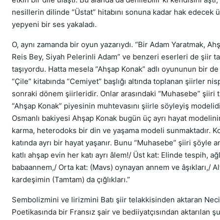
nesillerin dilinde “Üstat” hitabını sonuna kadar hak edecek 
yepyeni bir ses yakaladı.
O, aynı zamanda bir oyun yazarıydı. “Bir Adam Yaratmak, Ah
Reis Bey, Siyah Pelerinli Adam” ve benzeri eserleri de şiir ta
taşıyordu. Hatta mesela “Ahşap Konak” adlı oyununun bir de şi
“Çile” kitabında “Cemiyet” başlığı altında toplanan şiirler ni
sonraki dönem şiirleridir. Onlar arasındaki “Muhasebe” şiiri 
“Ahşap Konak” piyesinin muhtevasını şiirle söyleyiş modelidi
Osmanlı bakiyesi Ahşap Konak bugün üç ayrı hayat modelini
karma, heterodoks bir din ve yaşama modeli sunmaktadır. K
katında ayrı bir hayat yaşanır. Bunu “Muhasebe” şiiri şöyle an
katlı ahşap evin her katı ayrı âlem!/ Üst kat: Elinde tespih, ağ
babaannem,/ Orta kat: (Mavs) oynayan annem ve âşıkları,/ Alt
kardeşimin (Tamtam) da çığlıkları.”
Sembolizmini ve lirizmini Batı şiir telakkisinden aktaran Neci
Poetikasında bir Fransız şair ve bediiyatçısından aktarılan ş