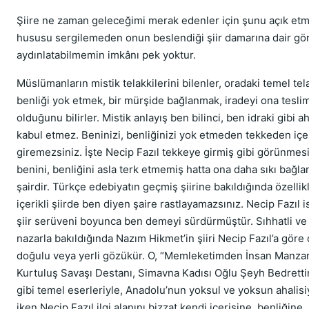
Şiire ne zaman geleceğimi merak edenler için şunu açık etm
hususu sergilemeden onun beslendiği şiir damarına dair g
aydınlatabilmemin imkânı pek yoktur.
Müslümanların mistik telakkilerini bilenler, oradaki temel tel
benliği yok etmek, bir mürşide bağlanmak, iradeyi ona tesl
olduğunu bilirler. Mistik anlayış ben bilinci, ben idraki gibi ah
kabul etmez. Beninizi, benliğinizi yok etmeden tekkeden içe
giremezsiniz. İşte Necip Fazıl tekkeye girmiş gibi görünme
benini, benliğini asla terk etmemiş hatta ona daha sıkı bağla
şairdir. Türkçe edebiyatın geçmiş şiirine bakıldığında özellik
içerikli şiirde ben diyen şaire rastlayamazsınız. Necip Fazıl 
şiir serüveni boyunca ben demeyi sürdürmüştür. Sıhhatli ve d
nazarla bakıldığında Nazım Hikmet’in şiiri Necip Fazıl’a göre
doğulu veya yerli gözükür. O, “Memleketimden İnsan Manzara
Kurtuluş Savaşı Destanı, Simavna Kadısı Oğlu Şeyh Bedretti
gibi temel eserleriyle, Anadolu’nun yoksul ve yoksun ahalisiy
iken Necip Fazıl ilgi alanını bizzat kendi içerisine, benliğine