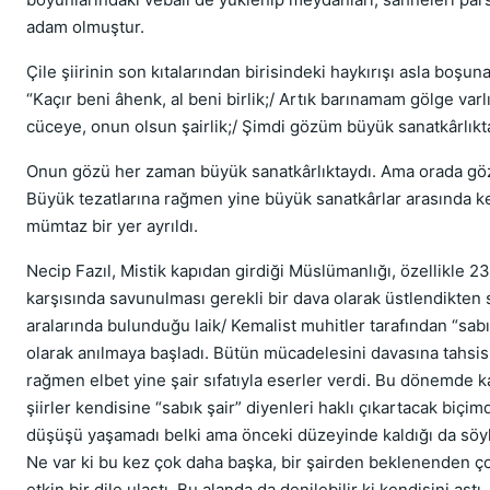
adam olmuştur.
Çile şiirinin son kıtalarından birisindeki haykırışı asla boşuna
“Kaçır beni âhenk, al beni birlik;/ Artık barınamam gölge varlı
cüceye, onun olsun şairlik;/ Şimdi gözüm büyük sanatkârlıkta
Onun gözü her zaman büyük sanatkârlıktaydı. Ama orada gö
Büyük tezatlarına rağmen yine büyük sanatkârlar arasında k
mümtaz bir yer ayrıldı.
Necip Fazıl, Mistik kapıdan girdiği Müslümanlığı, özellikle 23
karşısında savunulması gerekli bir dava olarak üstlendikten
aralarında bulunduğu laik/ Kemalist muhitler tarafından “sabı
olarak anılmaya başladı. Bütün mücadelesini davasına tahsi
rağmen elbet yine şair sıfatıyla eserler verdi. Bu dönemde k
şiirler kendisine “sabık şair” diyenleri haklı çıkartacak biçi
düşüşü yaşamadı belki ama önceki düzeyinde kaldığı da sö
Ne var ki bu kez çok daha başka, bir şairden beklenenden ç
etkin bir dile ulaştı. Bu alanda da denilebilir ki kendisini aş