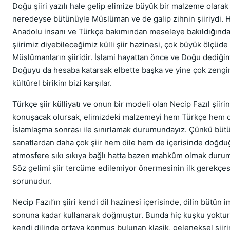
Doğu şiiri yazılı hale gelip elimize büyük bir malzeme olarak
neredeyse bütünüyle Müslüman ve de galip zihnin şiiriydi. 
Anadolu insanı ve Türkçe bakımından meseleye bakıldığında
şiirimiz diyebileceğimiz külli şiir hazinesi, çok büyük ölçüde
Müslümanların şiiridir. İslami hayattan önce ve Doğu dediğ
Doğuyu da hesaba katarsak elbette başka ve yine çok zengin
kültürel birikim bizi karşılar.
Türkçe şiir külliyatı ve onun bir modeli olan Necip Fazıl şiirin
konuşacak olursak, elimizdeki malzemeyi hem Türkçe hem 
İslamlaşma sonrası ile sınırlamak durumundayız. Çünkü büt
sanatlardan daha çok şiir hem dile hem de içerisinde doğdu
atmosfere sıkı sıkıya bağlı hatta bazen mahkûm olmak duru
Söz gelimi şiir tercüme edilemiyor önermesinin ilk gerekçesi
sorunudur.
Necip Fazıl’ın şiiri kendi dil hazinesi içerisinde, dilin bütün i
sonuna kadar kullanarak doğmuştur. Bunda hiç kuşku yoktur k
kendi dilinde ortaya konmuş bulunan klasik, geleneksel şiiri