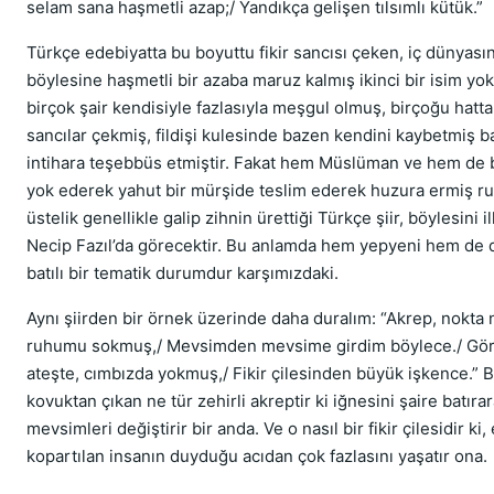
selam sana haşmetli azap;/ Yandıkça gelişen tılsımlı kütük.”
Türkçe edebiyatta bu boyuttu fikir sancısı çeken, iç dünyası
böylesine haşmetli bir azaba maruz kalmış ikinci bir isim yok
birçok şair kendisiyle fazlasıyla meşgul olmuş, birçoğu hatt
sancılar çekmiş, fildişi kulesinde bazen kendini kaybetmiş 
intihara teşebbüs etmiştir. Fakat hem Müslüman ve hem de b
yok ederek yahut bir mürşide teslim ederek huzura ermiş ru
üstelik genellikle galip zihnin ürettiği Türkçe şiir, böylesini i
Necip Fazıl’da görecektir. Bu anlamda hem yepyeni hem de 
batılı bir tematik durumdur karşımızdaki.
Aynı şiirden bir örnek üzerinde daha duralım: “Akrep, nokta 
ruhumu sokmuş,/ Mevsimden mevsime girdim böylece./ Gör
ateşte, cımbızda yokmuş,/ Fikir çilesinden büyük işkence.” 
kovuktan çıkan ne tür zehirli akreptir ki iğnesini şaire batıra
mevsimleri değiştirir bir anda. Ve o nasıl bir fikir çilesidir ki,
kopartılan insanın duyduğu acıdan çok fazlasını yaşatır ona.