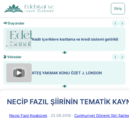
Giriş
‹
›
📢 Duyurular
Nadir içeriklere kısıtlama ve kredi sistemi getirildi
‹
›
🎬 Videolar
▶
ATEŞ YAKMAK KONU ÖZET J. LONDON
NECİP FAZIL ŞİİRİNİN TEMATİK KAY
Necip Fazıl Kısakürek
· 22.09.2016
·
Cumhuriyet Dönemi Şiiri Şairler