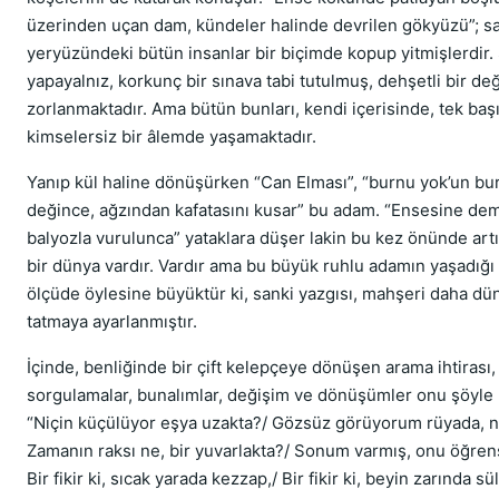
üzerinden uçan dam, kündeler halinde devrilen gökyüzü”; sa
yeryüzündeki bütün insanlar bir biçimde kopup yitmişlerdir. 
yapayalnız, korkunç bir sınava tabi tutulmuş, dehşetli bir de
zorlanmaktadır. Ama bütün bunları, kendi içerisinde, tek baş
kimselersiz bir âlemde yaşamaktadır.
Yanıp kül haline dönüşürken “Can Elması”, “burnu yok’un b
değince, ağzından kafatasını kusar” bu adam. “Ensesine dem
balyozla vurulunca” yataklara düşer lakin bu kez önünde art
bir dünya vardır. Vardır ama bu büyük ruhlu adamın yaşadığı 
ölçüde öylesine büyüktür ki, sanki yazgısı, mahşeri daha dü
tatmaya ayarlanmıştır.
İçinde, benliğinde bir çift kelepçeye dönüşen arama ihtirası,
sorgulamalar, bunalımlar, değişim ve dönüşümler onu şöyle
“Niçin küçülüyor eşya uzakta?/ Gözsüz görüyorum rüyada, n
Zamanın raksı ne, bir yuvarlakta?/ Sonum varmış, onu öğrens
Bir fikir ki, sıcak yarada kezzap,/ Bir fikir ki, beyin zarında s