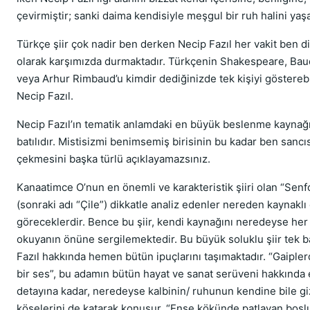
çevirmiştir; sanki daima kendisiyle meşgul bir ruh halini yaş
Türkçe şiir çok nadir ben derken Necip Fazıl her vakit ben di
olarak karşımızda durmaktadır. Türkçenin Shakespeare, Bau
veya Arhur Rimbaud’u kimdir dediğinizde tek kişiyi gösterebil
Necip Fazıl.
Necip Fazıl’ın tematik anlamdaki en büyük beslenme kaynağı 
batılıdır. Mistisizmi benimsemiş birisinin bu kadar ben sancı
çekmesini başka türlü açıklayamazsınız.
Kanaatimce O’nun en önemli ve karakteristik şiiri olan “Senf
(sonraki adı “Çile”) dikkatle analiz edenler nereden kaynakl
göreceklerdir. Bence bu şiir, kendi kaynağını neredeyse her
okuyanın önüne sergilemektedir. Bu büyük soluklu şiir tek 
Fazıl hakkında hemen bütün ipuçlarını taşımaktadır. “Gaiple
bir ses”, bu adamın bütün hayat ve sanat serüveni hakkında 
detayına kadar, neredeyse kalbinin/ ruhunun kendine bile g
köşelerini de katarak konuşur. “Ense kökünde patlayan boşl