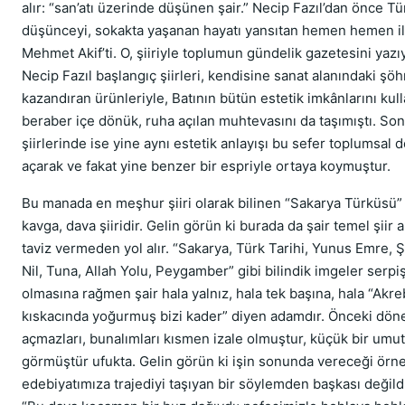
alır: “san’atı üzerinde düşünen şair.” Necip Fazıl’dan önce Tü
düşünceyi, sokakta yaşanan hayatı yansıtan hemen hemen ilk
Mehmet Akif’ti. O, şiiriyle toplumun gündelik gazetesini yazıy
Necip Fazıl başlangıç şiirleri, kendisine sanat alanındaki şöh
kazandıran ürünleriyle, Batının bütün estetik imkânlarını ku
beraber içe dönük, ruha açılan muhtevasını da taşımıştı. So
şiirlerinde ise yine aynı estetik anlayışı bu sefer toplumsal d
açarak ve fakat yine benzer bir espriyle ortaya koymuştur.
Bu manada en meşhur şiiri olarak bilinen “Sakarya Türküsü” 
kavga, dava şiiridir. Gelin görün ki burada da şair temel şiir 
taviz vermeden yol alır. “Sakarya, Türk Tarihi, Yunus Emre, Ş
Nil, Tuna, Allah Yolu, Peygamber” gibi bilindik imgeler serpiş
olmasına rağmen şair hala yalnız, hala tek başına, hala “Akre
kıskacında yoğurmuş bizi kader” diyen adamdır. Önceki dön
açmazları, bunalımları kısmen izale olmuştur, küçük bir umut 
görmüştür ufukta. Gelin görün ki işin sonunda vereceği örn
edebiyatımıza trajediyi taşıyan bir söylemden başkası değildi