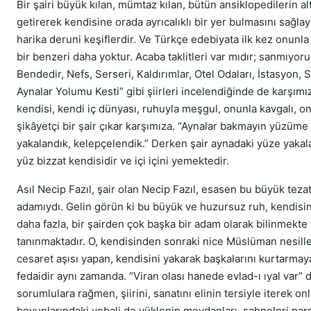
Bir şairi büyük kılan, mümtaz kılan, bütün ansiklopedilerin al
getirerek kendisine orada ayrıcalıklı bir yer bulmasını sağlay
harika deruni keşiflerdir. Ve Türkçe edebiyata ilk kez onunla 
bir benzeri daha yoktur. Acaba taklitleri var mıdır; sanmıyor
Bendedir, Nefs, Serseri, Kaldırımlar, Otel Odaları, İstasyon, 
Aynalar Yolumu Kesti” gibi şiirleri incelendiğinde de karşımı
kendisi, kendi iç dünyası, ruhuyla meşgul, onunla kavgalı, o
şikâyetçi bir şair çıkar karşımıza. “Aynalar bakmayın yüzüme d
yakalandık, kelepçelendik.” Derken şair aynadaki yüze yakala
yüz bizzat kendisidir ve içi içini yemektedir.
Asıl Necip Fazıl, şair olan Necip Fazıl, esasen bu büyük tezat
adamıydı. Gelin görün ki bu büyük ve huzursuz ruh, kendisi
daha fazla, bir şairden çok başka bir adam olarak bilinmekte
tanınmaktadır. O, kendisinden sonraki nice Müslüman nesil
cesaret aşısı yapan, kendisini yakarak başkalarını kurtarmaya
fedaidir aynı zamanda. “Viran olası hanede evlad-ı ıyal var” 
sorumlulara rağmen, şiirini, sanatını elinin tersiyle iterek onl
boyunlarındaki vebali de yüklenip meydanları, sahneleri par