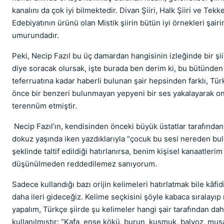
kanalını da çok iyi bilmektedir. Divan Şiiri, Halk Şiiri ve Tekk
Edebiyatının ürünü olan Mistik şiirin bütün iyi örnekleri şairi
umurundadır.
Peki, Necip Fazıl bu üç damardan hangisinin izleğinde bir şii
diye soracak olursak, işte burada ben derim ki, bu bütünden
teferruatına kadar haberli bulunan şair hepsinden farklı, Tü
önce bir benzeri bulunmayan yepyeni bir ses yakalayarak o
terennüm etmiştir.
Necip Fazıl’ın, kendisinden önceki büyük üstatlar tarafında
dokuz yaşında iken yazdıklarıyla “çocuk bu sesi nereden bu
şeklinde taltif edildiği hatırlanırsa, benim kişisel kanaatleri
düşünülmeden reddedilemez sanıyorum.
Sadece kullandığı bazı orijin kelimeleri hatırlatmak bile kâfidi
daha ileri gideceğiz. Kelime seçkisini şöyle kabaca sıralayı
yapalım, Türkçe şiirde şu kelimeler hangi şair tarafından da
kullanılmıştır: “Kafa, ense kökü, burun, kusmuk, balyoz, mu