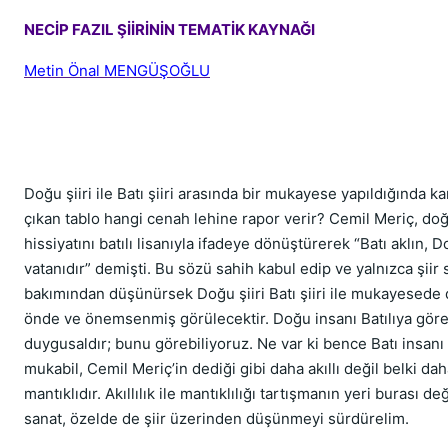
NECİP FAZIL ŞİİRİNİN TEMATİK KAYNAĞI
Metin Önal MENGÜŞOĞLU
Doğu şiiri ile Batı şiiri arasında bir mukayese yapıldığında k
çıkan tablo hangi cenah lehine rapor verir? Cemil Meriç, do
hissiyatını batılı lisanıyla ifadeye dönüştürerek “Batı aklın,
vatanıdır” demişti. Bu sözü sahih kabul edip ve yalnızca şiir 
bakımından düşünürsek Doğu şiiri Batı şiiri ile mukayesede
önde ve önemsenmiş görülecektir. Doğu insanı Batılıya gör
duygusaldır; bunu görebiliyoruz. Ne var ki bence Batı insanı
mukabil, Cemil Meriç’in dediği gibi daha akıllı değil belki da
mantıklıdır. Akıllılık ile mantıklılığı tartışmanın yeri burası değ
sanat, özelde de şiir üzerinden düşünmeyi sürdürelim.