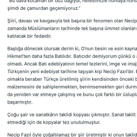
“Bu dava kocaman bir buz dağıydı; nefesimizle hohlaya hohlay
şimdi de çamurdan geçemiyoruz.”
Şiiri, davası ve kavgasıyla tek başına bir fenomen olan Necip
zamanda Müslümanların tarihinde tek başına ümmet olanları
katılacak bir fedaidir.
Başlığa dönecek olursak derim ki, O’nun besin ve esin kayna
Hikmet’ten daha fazla Batılıdır. Batıcıdır demiyorum çünkü o a
olmadı. Ancak Batı edebiyatının temel tezlerini, imge ve imajl
Türkçenin yeni edebiyat tarihine taşıyan kişi Necip Fazıl’dır.
olmakla beraber Türkçe üretilmiş şiirin kendisinden önceki 
malzemesini de sahiplenmekten, benimsemekten geri dur
da yeniden var etmeye çalışmış ve bunu çok farklı bir üslupl
başarmıştır.
Çoğu şair ve sanatkârın taklidi kopyası çıkmıştır. Sanat taklit
etmediği için de kopyalar tez unutulmuştur.
Necip Fazıl öyle çoğaltılamaz bir şiir üretmiştir ki onun takli