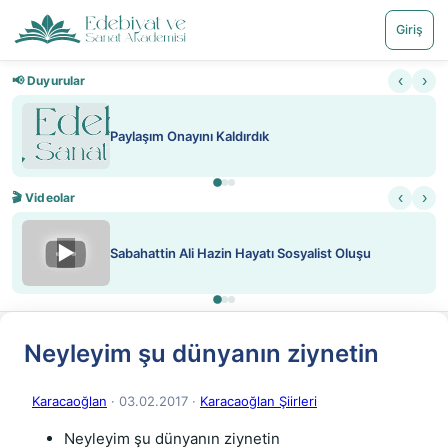
Giriş
‹
›
📢 Duyurular
Paylaşım Onayını Kaldırdık
‹
›
🎬 Videolar
▶
Sabahattin Ali Hazin Hayatı Sosyalist Oluşu
Neyleyim şu dünyanın ziynetin
Karacaoğlan
· 03.02.2017
·
Karacaoğlan Şiirleri
Neyleyim şu dünyanın ziynetin