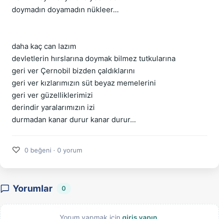
doymadın doyamadın nükleer...
daha kaç can lazım
devletlerin hırslarına doymak bilmez tutkularına
geri ver Çernobil bizden çaldıklarını
geri ver kızlarımızın süt beyaz memelerini
geri ver güzelliklerimizi
derindir yaralarımızın izi
durmadan kanar durur kanar durur...
♡
0 beğeni · 0 yorum
Yorumlar
0
Yorum yapmak için
giriş yapın
.