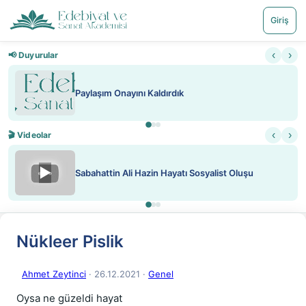
Giriş
‹
›
📢 Duyurular
Paylaşım Onayını Kaldırdık
‹
›
🎬 Videolar
▶
Sabahattin Ali Hazin Hayatı Sosyalist Oluşu
Nükleer Pislik
Ahmet Zeytinci
· 26.12.2021
·
Genel
Oysa ne güzeldi hayat