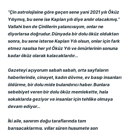
’’Çin astrolojisine göre geçen sene yani 2021 yılı Öküz 
Yılıymış, bu sene ise Kaplan yılı diye anılır olacakmış.’’ 
Vallahi ben de Çinlilerin yalancısıyım, onlar ne 
diyorlarsa doğrudur. Dünyada bir dolu öküz olduktan 
sonra, bu sene isterse Kaplan Yılı olsun, onlar için fark 
etmez nasılsa her yıl Öküz Yılı ve ömürlerinin sonuna 
kadar öküz olarak kalacaklardır...
Gazeteyi açıyorum sabah sabah, orta sayfaların 
haberlerinde, cinayet, kadın dövme, ev basıp insanları 
öldürme, bir dolu mide bulandırıcı haber. Bunlara 
sebebiyet veren bir dolu öküz memlekette, hala 
sokaklarda geziyor ve insanlar için tehlike olmaya 
devam ediyor...
İki aile, sanırım doğu taraflarında tam 
barışacaklarmış, yıllar süren husumete son 