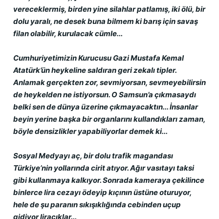
vereceklermiş, birden yine silahlar patlamış, iki ölü, bir 
dolu yaralı, ne desek buna bilmem ki barış için savaş 
filan olabilir, kurulacak cümle...
Cumhuriyetimizin Kurucusu Gazi Mustafa Kemal 
Atatürk’ün heykeline saldıran geri zekalı tipler. 
Anlamak gerçekten zor, sevmiyorsan, sevmeyebilirsin 
de heykelden ne istiyorsun. O Samsun’a çıkmasaydı 
belki sen de dünya üzerine çıkmayacaktın... İnsanlar 
beyin yerine başka bir organlarını kullandıkları zaman, 
böyle densizlikler yapabiliyorlar demek ki...
Sosyal Medyayı aç, bir dolu trafik magandası 
Türkiye’nin yollarında cirit atıyor. Ağır vasıtayı taksi 
gibi kullanmaya kalkıyor. Sonrada kameraya çekilince 
binlerce lira cezayı ödeyip kıçının üstüne oturuyor, 
hele de şu paranın sıkışıklığında cebinden uçup 
gidiyor liracıklar...