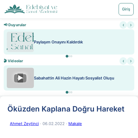
Giriş
‹
›
📢 Duyurular
ını Kaldırdık
Nadir içeriklere kı
‹
›
🎬 Videolar
▶
i Hazin Hayatı Sosyalist Oluşu
ATEŞ YAKMAK K
Öküzden Kaplana Doğru Hareket
Ahmet Zeytinci
· 06.02.2022
·
Makale