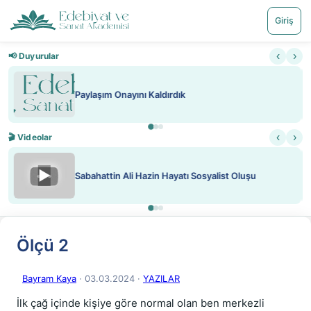
Giriş
‹
›
📢 Duyurular
Nadir içeriklere kısıtlama ve kredi sistemi getirildi
‹
›
🎬 Videolar
▶
ATEŞ YAKMAK KONU ÖZET J. LONDON
Ölçü 2
Bayram Kaya
· 03.03.2024
·
YAZILAR
İlk çağ içinde kişiye göre normal olan ben merkezli