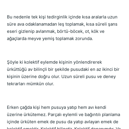
Bu nedenle tek kişi tedirginlik içinde kısa aralarla uzun
süre ava odaklanamadan leş toplamak, kısa süreli şans
eseri gizlenip avlanmak, börtü-böcek, ot, kök ve
ağaçlarda meyve yemiş toplamak zorunda.
Şöyle ki kolektif eylemde kişinin yönlendirerek
ürküttüğü av bilinçli bir şekilde pusudaki en az ikinci bir
kişinin üzerine doğru olur. Uzun süreli pusu ve deney
tekrarları mümkün olur.
Erken çağda kişi hem pusuya yatıp hem avı kendi
üzerine ürkütemez. Parçalı eylemli ve bağıntılı planlama
içinde ürküten emek de pusu da yatıp avlayan emek de
kolektif emektir. Kolektif bilinçtir. Kolektif donanımdır. Ve