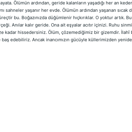
hayata. Ölümün ardından, geride kalanların yaşadığı her an keder
Aynı sahneler yaşanır her evde. Ölümün ardından yaşanan sıcak dak
 süreçtir bu. Boğazınızda düğümlenir hıçkırıklar. O yoktur artık. B
eği. Anılar kalır geride. Ona ait eşyalar acıtır içinizi. Ruhu sinmi
e kadar hissedersiniz. Ölüm, çözemediğimiz bir gizemdir. İlahî bi
 baş edebiliriz. Ancak inancımızın gücüyle küllerimizden yeniden 