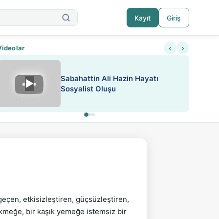
Kayıt
Giriş
‹
›
Videolar
Sabahattin Ali Hazin Hayatı
▶
Nadir içeriklere kısıtlama ve kredi sistemi get
Sosyalist Oluşu
geçen, etkisizleştiren, güçsüzleştiren, 
 ekmeğe, bir kaşık yemeğe istemsiz bir 