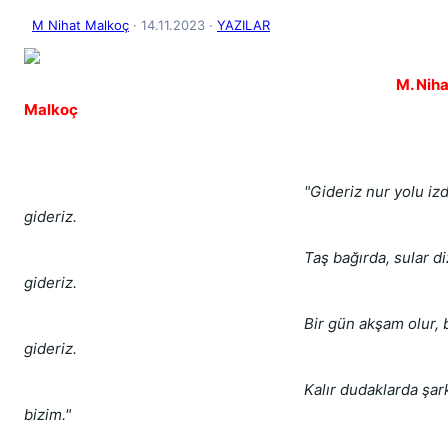
M Nihat Malkoç
· 14.11.2023
·
YAZILAR
M. Niha
Malkoç
"Gideriz nur yolu iz
gideriz.
Taş bağırda, sular dizd
gideriz.
Bir gün akşam olur, biz
gideriz.
Kalır dudaklarda şarkım
bizim."