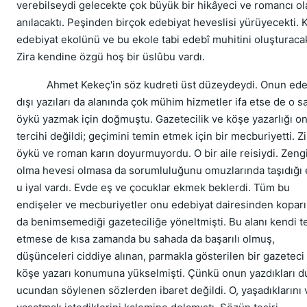
verebilseydi gelecekte çok büyük bir hikâyeci ve romancı ol
anılacaktı. Peşinden birçok edebiyat heveslisi yürüyecekti. 
edebiyat ekolünü ve bu ekole tabi edebî muhitini oluşturacak
Zira kendine özgü hoş bir üslûbu vardı.
Ahmet Kekeç'in söz kudreti üst düzeydeydi. Onun ede
dışı yazıları da alanında çok mühim hizmetler ifa etse de o s
öykü yazmak için doğmuştu. Gazetecilik ve köşe yazarlığı o
tercihi değildi; geçimini temin etmek için bir mecburiyetti. Zi
öykü ve roman karın doyurmuyordu. O bir aile reisiydi. Zeng
olma hevesi olmasa da sorumluluğunu omuzlarında taşıdığı 
u iyal vardı. Evde eş ve çocuklar ekmek beklerdi. Tüm bu
endişeler ve mecburiyetler onu edebiyat dairesinden kopar
da benimsemediği gazeteciliğe yöneltmişti. Bu alanı kendi t
etmese de kısa zamanda bu sahada da başarılı olmuş,
düşünceleri ciddiye alınan, parmakla gösterilen bir gazeteci
köşe yazarı konumuna yükselmişti. Çünkü onun yazdıkları 
ucundan söylenen sözlerden ibaret değildi. O, yaşadıklarını 