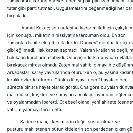
zaman körü körüne hareket eden sığ bir partizan olmadı. Ta
tutar gibi parti tutmadı. Uygulamalarını beğenmediği her part
hırpaladı.
Ahmet Kekeç; son nefesine kadar milleti için çalıştı, mi
için konuştu, milletinin hissiyatına tercüman oldu. En zor
zamanlarda bile elif gibi dik durdu. Dünyevî menfaatler için v
gibi eğilmedi. Hakikatten sapmadı. Yalanın krallarına değil, 
hakikatin kurallarına tabiydi. Onun içindir ki dünyada evlâtlar
bırakacak mirası olmadı. Zaten mal sahibi olmayı hiç düşünm
Arkadaşları saray yavrularında otururken o, bu yaşına kadar
kiralık evlerde oturdu. Çünkü dünyayı, ebedî hayata giden
süreçte bir ara hayat olarak gördü. Ona göre bu yalan dünya
malı mülkü, köşkleri ve sarayları ancak bir oyundan, eğlenc
ve oyalanmadan ibaretti. O; ebedî olana, yani ahirete (cenne
yatırım yapmayı tercih etti.
Sadece inançlı kesimlerin değil, susturulmak ve
pusturulmak istenen bütün kitlelerin son perdeden çıkan gü