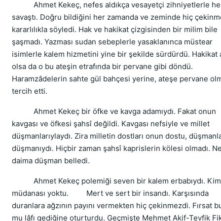
Ahmet Kekeç, nefes aldıkça vesayetçi zihniyetlerle he
savaştı. Doğru bildiğini her zamanda ve zeminde hiç çekin
kararlılıkla söyledi. Hak ve hakikat çizgisinden bir milim bile
şaşmadı. Yazması sudan sebeplerle yasaklanınca müstear
isimlerle kalem hizmetini yine bir şekilde sürdürdü. Hakikat 
olsa da o bu ateşin etrafında bir pervane gibi döndü.
Haramzâdelerin sahte gül bahçesi yerine, ateşe pervane ol
tercih etti.
Ahmet Kekeç bir öfke ve kavga adamıydı. Fakat onun
kavgası ve öfkesi şahsî değildi. Kavgası nefsiyle ve millet
düşmanlarıylaydı. Zira milletin dostları onun dostu, düşmanl
düşmanıydı. Hiçbir zaman şahsî kaprislerin kölesi olmadı. Ne
daima düşman belledi.
Ahmet Kekeç polemiği seven bir kalem erbabıydı. Ki
müdanası yoktu. Mert ve sert bir insandı. Karşısında
duranlara ağzının payını vermekten hiç çekinmezdi. Fırsat b
mu lâfı gediğine oturturdu. Geçmişte Mehmet Akif-Tevfik Fik