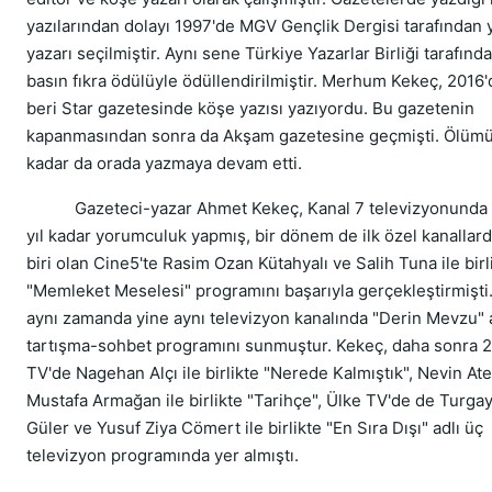
yazılarından dolayı 1997'de MGV Gençlik Dergisi tarafından y
yazarı seçilmiştir. Aynı sene Türkiye Yazarlar Birliği tarafınd
basın fıkra ödülüyle ödüllendirilmiştir. Merhum Kekeç, 2016
beri Star gazetesinde köşe yazısı yazıyordu. Bu gazetenin
kapanmasından sonra da Akşam gazetesine geçmişti. Ölüm
kadar da orada yazmaya devam etti.
Gazeteci-yazar Ahmet Kekeç, Kanal 7 televizyonunda 
yıl kadar yorumculuk yapmış, bir dönem de ilk özel kanallar
biri olan Cine5'te Rasim Ozan Kütahyalı ve Salih Tuna ile birl
"Memleket Meselesi" programını başarıyla gerçekleştirmişti.
aynı zamanda yine aynı televizyon kanalında "Derin Mevzu" 
tartışma-sohbet programını sunmuştur. Kekeç, daha sonra 
TV'de Nagehan Alçı ile birlikte "Nerede Kalmıştık", Nevin At
Mustafa Armağan ile birlikte "Tarihçe", Ülke TV'de de Turga
Güler ve Yusuf Ziya Cömert ile birlikte "En Sıra Dışı" adlı üç
televizyon programında yer almıştı.