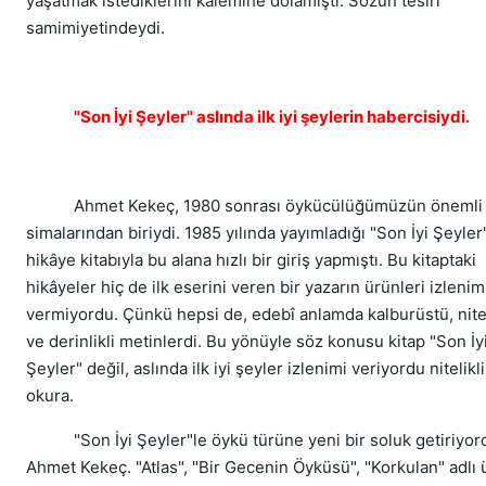
yaşatmak istediklerini kalemine dolamıştı. Sözün tesiri
samimiyetindeydi.
"Son İyi Şeyler" aslında ilk iyi şeylerin habercisiydi.
Ahmet Kekeç, 1980 sonrası öykücülüğümüzün önemli
simalarından biriydi. 1985 yılında yayımladığı "Son İyi Şeyler
hikâye kitabıyla bu alana hızlı bir giriş yapmıştı. Bu kitaptaki
hikâyeler hiç de ilk eserini veren bir yazarın ürünleri izlenim
vermiyordu. Çünkü hepsi de, edebî anlamda kalburüstü, nitel
ve derinlikli metinlerdi. Bu yönüyle söz konusu kitap "Son İy
Şeyler" değil, aslında ilk iyi şeyler izlenimi veriyordu nitelikli
okura.
"Son İyi Şeyler"le öykü türüne yeni bir soluk getiriyor
Ahmet Kekeç. "Atlas", "Bir Gecenin Öyküsü", "Korkulan" adlı 