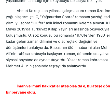
yaşadıklarını anlattığı için okuyucuyu fazlasıyla etkiliyor.
Ahmet Kekeç, son yıllarda çalışmalarını roman üzerin
yoğunlaştırmıştı. O, "Yağmurdan Sonra" romanını yazdığı tar
yirmi yıl sonra "Ulufer" adlı ikinci romanını kaleme almıştı. Ki
Mayıs 2019'da Turkuvaz Kitap Yayınları arasında okuyucuyla
buluşmuştu. O, söz konusu bu romanda 1970’lerden 1980’le
kadar gelen zaman dilimini ve o süreçteki değişim ve
dönüşümleri anlatıyordu. Babasının ölüm haberini alan Meh
Ali’nin ruhî sarsıntısıyla başlayan roman, dönemin sosyal ve
siyasal hayatına da ayna tutuyordu. Yazar roman kahramanı
Mehmet Ali'nin şahsında taşrayı da anlatıyordu.
İman ve imanî hakikatler ateş olsa da o, bu ateşe gön
bir pervane oldu.