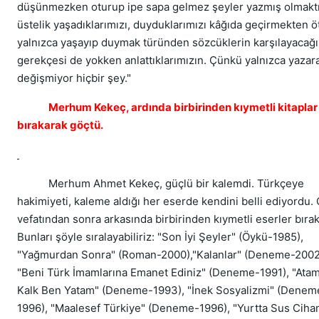
düşünmezken oturup ipe sapa gelmez şeyler yazmış olmaktı
üstelik yaşadıklarımızı, duyduklarımızı kâğıda geçirmekten ö
yalnızca yaşayıp duymak türünden sözcüklerin karşılayacağı
gerekçesi de yokken anlattıklarımızın. Çünkü yalnızca yazar
değişmiyor hiçbir şey."
Merhum Kekeç, ardında birbirinden kıymetli kitaplar
bırakarak göçtü.
Merhum Ahmet Kekeç, güçlü bir kalemdi. Türkçeye
hakimiyeti, kaleme aldığı her eserde kendini belli ediyordu. 
vefatından sonra arkasında birbirinden kıymetli eserler bırak
Bunları şöyle sıralayabiliriz: "Son İyi Şeyler" (Öykü-1985),
"Yağmurdan Sonra" (Roman-2000),"Kalanlar" (Deneme-2002
"Beni Türk İmamlarına Emanet Ediniz" (Deneme-1991), "Ata
Kalk Ben Yatam" (Deneme-1993), "İnek Sosyalizmi" (Denem
1996), "Maalesef Türkiye" (Deneme-1996), "Yurtta Sus Ciha