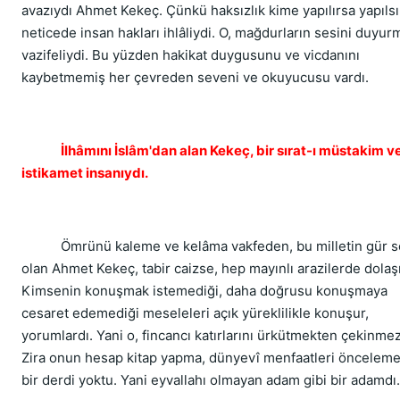
avazıydı Ahmet Kekeç. Çünkü haksızlık kime yapılırsa yapıls
neticede insan hakları ihlâliydi. O, mağdurların sesini duyur
vazifeliydi. Bu yüzden hakikat duygusunu ve vicdanını
kaybetmemiş her çevreden seveni ve okuyucusu vardı.
İlhâmını İslâm'dan alan Kekeç, bir sırat-ı müstakim v
istikamet insanıydı.
Ömrünü kaleme ve kelâma vakfeden, bu milletin gür s
olan Ahmet Kekeç, tabir caizse, hep mayınlı arazilerde dolaşı
Kimsenin konuşmak istemediği, daha doğrusu konuşmaya
cesaret edemediği meseleleri açık yüreklilikle konuşur,
yorumlardı. Yani o, fincancı katırlarını ürkütmekten çekinmez
Zira onun hesap kitap yapma, dünyevî menfaatleri önceleme
bir derdi yoktu. Yani eyvallahı olmayan adam gibi bir adamdı.