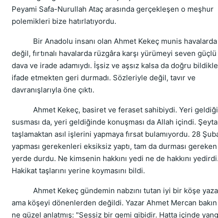
Peyami Safa-Nurullah Ataç arasında gerçekleşen o meşhur
polemikleri bize hatırlatıyordu.
Bir Anadolu insanı olan Ahmet Kekeç munis havalarda
değil, fırtınalı havalarda rüzgâra karşı yürümeyi seven güçlü 
dava ve irade adamıydı. İşsiz ve aşsız kalsa da doğru bildikle
ifade etmekten geri durmadı. Sözleriyle değil, tavır ve
davranışlarıyla öne çıktı.
Ahmet Kekeç, basiret ve feraset sahibiydi. Yeri geldiğ
susması da, yeri geldiğinde konuşması da Allah içindi. Şeyt
taşlamaktan asıl işlerini yapmaya fırsat bulamıyordu. 28 Şuba
yapması gerekenleri eksiksiz yaptı, tam da durması gereken
yerde durdu. Ne kimsenin hakkını yedi ne de hakkını yedirdi
Hakikat taşlarını yerine koymasını bildi.
Ahmet Kekeç gündemin nabzını tutan iyi bir köşe yazar
ama köşeyi dönenlerden değildi. Yazar Ahmet Mercan bakın
ne güzel anlatmış: "Sessiz bir gemi gibidir. Hatta içinde yan