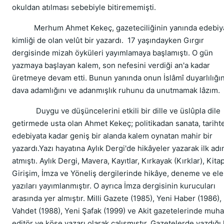
okuldan atılması sebebiyle bitirememişti.
Merhum Ahmet Kekeç, gazeteciliğinin yanında edebiya
kimliği de olan velût bir yazardı. 17 yaşındayken Gırgır
dergisinde mizah öyküleri yayımlamaya başlamıştı. O gün
yazmaya başlayan kalem, son nefesini verdiği an'a kadar
üretmeye devam etti. Bunun yanında onun İslâmî duyarlılığın
dava adamlığını ve adanmışlık ruhunu da unutmamak lâzım.
Duygu ve düşüncelerini etkili bir dille ve üslûpla dile
getirmede usta olan Ahmet Kekeç; politikadan sanata, tariht
edebiyata kadar geniş bir alanda kalem oynatan mahir bir
yazardı.Yazı hayatına Aylık Dergi'de hikâyeler yazarak ilk adı
atmıştı. Aylık Dergi, Mavera, Kayıtlar, Kırkayak (Kırklar), Kitap
Girişim, İmza ve Yöneliş dergilerinde hikâye, deneme ve eleş
yazıları yayımlanmıştır. O ayrıca İmza dergisinin kurucuları
arasında yer almıştır. Milli Gazete (1985), Yeni Haber (1986),
Vahdet (1988), Yeni Şafak (1999) ve Akit gazetelerinde muha
editör ve köşe yazarı olarak çalışmıştır. Gazetelerde yazdığı