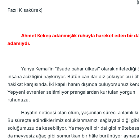
(Neci
Fazıl Kısakürek)
Ahmet Kekeç adanmışlık ruhuyla hareket eden bir d
adamıydı.
Yahya Kemal'in "âsude bahar ülkesi" olarak nitelediği 
insana acizliğini haykırıyor. Bütün canlılar diz çöküyor bu ilâ
hakikat karşısında. İki kapılı hanın dışında buluyorsunuz kend
Yepyeni evrenler selâmlıyor prangalardan kurtulan yorgun
ruhunuzu.
Hayatın neticesi olan ölüm, yaşanılan süreci anlamlı kıl
Bu süreçte edindiklerimiz soluklanmamızı sağlayabildiği gibi
soluğumuzu da kesebiliyor. Ya meyveli bir dal gibi mütebes
da meyvesiz ağaç gibi somurtkan bir hâle bürünüyor aynada