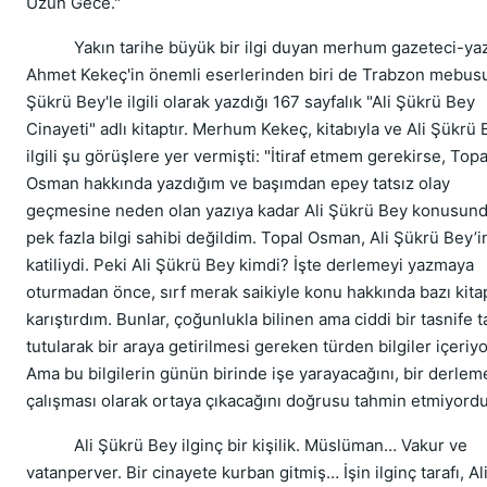
Uzun Gece."
Yakın tarihe büyük bir ilgi duyan merhum gazeteci-ya
Ahmet Kekeç'in önemli eserlerinden biri de Trabzon mebusu
Şükrü Bey'le ilgili olarak yazdığı 167 sayfalık "Ali Şükrü Bey
Cinayeti" adlı kitaptır. Merhum Kekeç, kitabıyla ve Ali Şükrü 
ilgili şu görüşlere yer vermişti: "İtiraf etmem gerekirse, Topa
Osman hakkında yazdığım ve başımdan epey tatsız olay
geçmesine neden olan yazıya kadar Ali Şükrü Bey konusun
pek fazla bilgi sahibi değildim. Topal Osman, Ali Şükrü Bey’i
katiliydi. Peki Ali Şükrü Bey kimdi? İşte derlemeyi yazmaya
oturmadan önce, sırf merak saikiyle konu hakkında bazı kita
karıştırdım. Bunlar, çoğunlukla bilinen ama ciddi bir tasnife t
tutularak bir araya getirilmesi gereken türden bilgiler içeriy
Ama bu bilgilerin günün birinde işe yarayacağını, bir derlem
çalışması olarak ortaya çıkacağını doğrusu tahmin etmiyord
Ali Şükrü Bey ilginç bir kişilik. Müslüman… Vakur ve
vatanperver. Bir cinayete kurban gitmiş… İşin ilginç tarafı, Al