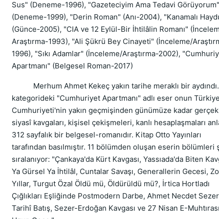
Sus" (Deneme-1996), "Gazeteciyim Ama Tedavi Görüyorum
(Deneme-1999), "Derin Roman" (Anı-2004), "Kanamalı Hayd
(Günce-2005), "CIA ve 12 Eylül-Bir İhtilâlin Romanı" (İncele
Araştırma-1993), "Ali Şükrü Bey Cinayeti" (İnceleme/Araştır
1996), "Sıkı Adamlar" (İnceleme/Araştırma-2002), "Cumhuriy
Apartmanı" (Belgesel Roman-2017)
Merhum Ahmet Kekeç yakın tarihe meraklı bir aydındı.
kategorideki "Cumhuriyet Apartmanı" adlı eser onun Türkiy
Cumhuriyeti'nin yakın geçmişinden günümüze kadar gerçek
siyasî kavgaları, kişisel çekişmeleri, kanlı hesaplaşmaları anla
312 sayfalık bir belgesel-romanıdır. Kitap Otto Yayınları
tarafından basılmıştır. 11 bölümden oluşan eserin bölümleri 
sıralanıyor: "Çankaya'da Kürt Kavgası, Yassıada'da Biten Kav
Ya Gürsel Ya İhtilâl, Cuntalar Savaşı, Generallerin Gecesi, Zo
Yıllar, Turgut Özal Öldü mü, Öldürüldü mü?, İrtica Hortladı
Çığlıkları Eşliğinde Postmodern Darbe, Ahmet Necdet Sezer
Tarihî Batış, Sezer-Erdoğan Kavgası ve 27 Nisan E-Muhtırası