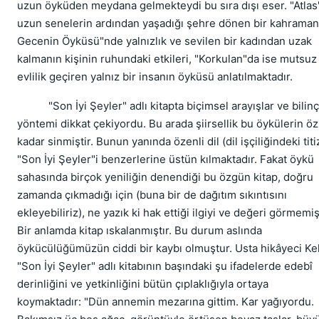
uzun öyküden meydana gelmekteydi bu sıra dışı eser. "Atlas
uzun senelerin ardından yaşadığı şehre dönen bir kahraman,
Gecenin Öyküsü"nde yalnızlık ve sevilen bir kadından uzak
kalmanın kişinin ruhundaki etkileri, "Korkulan"da ise mutsuz 
evlilik geçiren yalnız bir insanın öyküsü anlatılmaktadır.
"Son İyi Şeyler" adlı kitapta biçimsel arayışlar ve bilinç
yöntemi dikkat çekiyordu. Bu arada şiirsellik bu öykülerin ö
kadar sinmiştir. Bunun yanında özenli dil (dil işçiliğindeki titiz
"Son İyi Şeyler"i benzerlerine üstün kılmaktadır. Fakat öykü
sahasında birçok yeniliğin denendiği bu özgün kitap, doğru
zamanda çıkmadığı için (buna bir de dağıtım sıkıntısını
ekleyebiliriz), ne yazık ki hak ettiği ilgiyi ve değeri görmemişt
Bir anlamda kitap ıskalanmıştır. Bu durum aslında
öykücülüğümüzün ciddi bir kaybı olmuştur. Usta hikâyeci Ke
"Son İyi Şeyler" adlı kitabının başındaki şu ifadelerde edebî
derinliğini ve yetkinliğini bütün çıplaklığıyla ortaya
koymaktadır: "Dün annemin mezarına gittim. Kar yağıyordu.