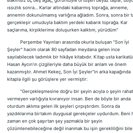
Bakımsız üç beş ağaç, görüntüyle örtüşen beyaz taşlar, büyü
ıssızlık sonra... Karlar altındaki kabarmış toprağa, anneme,
annemin dokunulmamış varlığına ağladım. Sonra, sonra bir t
gerçekleşir umuduyla baktım yerdeki kabarık toprağa. Kar
saçlarıma, kirpiklerime doluşurken kalktım, yürüdüm"
Perşembe Yayınları arasında okurla buluşan "Son İyi
Şeyler" hacim olarak 80 sayfadan meydana gelen ince
sayılabilecek tadımlık bir hikâye kitabıdır. Kitap usta karikatü
Hasan Aycın'ın çizgileriyle daha büyük bir anlam ve önem
kazanmıştır. Ahmet Kekeç, Son İyi Şeyler''in arka kapağında
kitapla ilgili şu görüşlere yer vermiştir:
"Gerçekleşmesine doğru bir şeyin acıyla o şeyin rahat
vermeyen varlığıyla kıvranıyor insan. Ben de böyle bir anda
oturdum aklıma gelen ilk şeyleri çırpıştırdım. Sonra da
yazdıklarıma birtakım duygusal gerekçeler uydurdum. Beni 
zaman en çok şaşırtan şey yazmakla bir şeyin
çözümlenebileceğine değil inanmak bu işin gerekliliğini bile