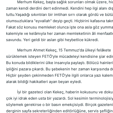
Merhum Kekeç, başta sağlık sorunları olmak üzere, hiç
zaman kendi derdini dert edinmedi. Kendini hep ilgi alanı dı
tuttu.Yaşadığı sıkıntıları bir imtihan sırrı olarak gördü ve büt
olumsuzluklara "eyvallah" deyip geçti. Hiçbirini kafasına tak
Fakat söz konusu memleket olunca işte ona asla göz yumma
kalemiyle ve kelâmıyla her zaman memleketinin âli menfaatl
savundu. Yeri geldi bir aslan gibi heybetlice kükredi.
Merhum Ahmet Kekeç, 15 Temmuz'da ülkeyi felâkete
sürüklemek isteyen FETÖ'yle mücadeleyi kendisine şiar edi
Bu konuda bildiklerini ülke insanıyla paylaştı. Bölücü hainler
ipliğini pazara çıkardı. Bu şebekenin her zaman karşısında d
Hiçbir şeyden çekinmeden FETÖ'yle ilgili onlarca yazı kale
alarak bildiği hakikatleri ayan beyan eyledi.
İyi bir gazeteci olan Kekeç, haberin kokusunu ve dok
çok iyi idrak eden usta bir yazardı. Sol kesimin terminolojisi
söylemek gerekirse o bir basın emekçisiydi. Birçok gazeten
derginin sayfa sekreterliğinden editörlüğüne, servis şefliği