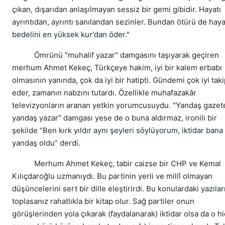
çıkan, dışarıdan anlaşılmayan sessiz bir gemi gibidir. Hayatı
ayrıntıdan, ayrıntı sanılandan sezinler. Bundan ötürü de haya
bedelini en yüksek kur'dan öder."
Ömrünü "muhalif yazar" damgasını taşıyarak geçiren
merhum Ahmet Kekeç, Türkçeye hakim, iyi bir kalem erbabı
olmasının yanında, çok da iyi bir hatipti. Gündemi çok iyi tak
eder, zamanın nabzını tutardı. Özellikle muhafazakâr
televizyonların aranan yetkin yorumcusuydu. "Yandaş gazete
yandaş yazar" damgası yese de o buna aldırmaz, ironili bir
şekilde “Ben kırk yıldır aynı şeyleri söylüyorum, iktidar bana
yandaş oldu” derdi.
Merhum Ahmet Kekeç, tabir caizse bir CHP ve Kemal
Kılıçdaroğlu uzmanıydı. Bu partinin yerli ve millî olmayan
düşüncelerini sert bir dille eleştirirdi. Bu konulardaki yazılar
toplasanız rahatlıkla bir kitap olur. Sağ partiler onun
görüşlerinden yola çıkarak (faydalanarak) iktidar olsa da o hi