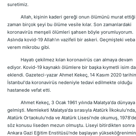
suretimiz.
Allah, kişinin kaderi gereği onun ölümünü murat ettiği
zaman birçok şeyi bu ölüme vesile kılar. Son zamanlardaki
koronavirüs menşeli ölümleri şahsen böyle yorumluyorum.
Aslında kovid-19 Allah'ın vazifeli bir askeri. Geçmişteki veba
verem mikrobu gibi.
Hayatı çekilmez kılan koronavirüs can almaya devam
ediyor. Kovid-19 kaynaklı ölümlere bir başka kıymetli isim d
eklendi. Gazeteci-yazar Ahmet Kekeç, 14 Kasım 2020 tarihi
İstanbul'da koronavirüs nedeniyle tedavi edilmekte olduğu
hastanede vefat etti.
Ahmet Kekeç, 3 Ocak 1961 yılında Malatya'da dünyaya
gelmişti. Memleketi Malatya'da sırasıyla Atatürk İlkokulu'nda,
Atatürk Ortaokulu'nda ve Atatürk Lisesi'nde okumuş, 1978'd
söz konusu liseden mezun olmuştu. Liseyi bitirdikten sonra
Ankara Gazi Eğitim Enstitüsü'nde başlayan yükseköğrenimin