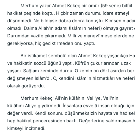
Merhum yazar Ahmet Kekeç bir ömür (59 sene) bilfiil
hakikat peşinde koştu. Hiçbir zaman durumu idare etmeyi
düşünmedi. Ne bildiyse dobra dobra konuştu. Kimsenin ada
olmadı. Daima Allah'ın adamı (İslâm'ın neferi) olmaya gayret e
Durumdan vazife çıkarmadı. Millî ve manevî meselelerde ne
gerekiyorsa, hiç geciktirmeden onu yaptı.
Bir istikamet sembolü olan Ahmet Kekeç yaşadıkça Hak
ve hakikatin sözcülüğünü yaptı. Küfrün çukurlarından uzak
yaşadı. Sağlam zeminde durdu. O zemin on dört asırdan beri
değişmeyen İslâm'dı. O, kendini İslâm'ın hizmetkârı ve neferi
olarak görüyordu.
Merhum Kekeç; Ali'nin külâhını Veli'ye, Veli'nin
külâhını Ali'ye giydirmedi. İnsanlara evvelâ insan olduğu için
değer verdi. Kendi sonunu düşünmeksizin hayata ve hadise
hep hakikat penceresinden baktı. Değerlerine saldırmayan h
kimseyi incitmedi.