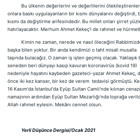
Bu ülkenin değerlerini ve değerlilerini ötekileştirenler
onlara baskı uygulayanların bir kısmı dünyalarını değiştirdi, b
kısmı da değiştirme arifesindedir. Bu millet onları şirret yüzl
hatırlayacaktır. Merhum Ahmet Kekeç'i de rahmet ve hürmetl
Kimin ne zaman, nerede ve nasıl öleceğini Rabbimizd
başka bilen yoktur. Bir anda kendimizi o taht misali musalla
taşında bulacağız. O zaman iş işten geçmiş olacak. Yaklaşık 
seneden beri dünyayı kasıp kavuran koronavirüs (kovid 19)
nedeniyle hayatını kaybeden gazeteci-yazar Ahmet Kekeç, 
önce iki kez kanser, bir kez de verem tedavisi görmüştü. Ke
16 Kasım'da İstanbul'da Eyüp Sultan Camii'nde kılınan cenaz
namazının ardından Eyüp Sultan Mezarlığı'nda toprağa verild
Allah rahmet eylesin. Mekânı cennet olsun.
Yerli Düşünce Dergisi/Ocak 2021