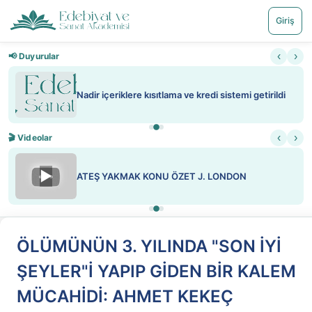
Giriş
‹
›
📢 Duyurular
Nadir içeriklere kısıtlama ve kredi sistemi getirildi
‹
›
🎬 Videolar
▶
ATEŞ YAKMAK KONU ÖZET J. LONDON
ÖLÜMÜNÜN 3. YILINDA "SON İYİ
ŞEYLER"İ YAPIP GİDEN BİR KALEM
MÜCAHİDİ: AHMET KEKEÇ