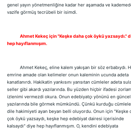
genel yayın yönetmenliğine kadar her aşamada ve kademed
vazife görmüş tecrübeli bir isimdi.
Ahmet Kekeç için "Keşke daha çok öykü yazsaydı." d
hep hayıflanmışım.
Ahmet Kekeç, eline kalem yakışan bir söz erbabıydı. H
emrine amade olan kelimeler onun kaleminin ucunda adeta
kanatlanırdı. Hakikatin yankısını yansıtan cümleler adeta sul
seller gibi akardı yazılarında. Bu yüzden hiçbir ifadesi zorla
izlenimi vermezdi okura. Onun edebiyatçı yönünü en güncel
yazılarında bile görmek mümkündü. Çünkü kurduğu cümlel
dile hakimiyeti ayan beyan belli oluyordu. Onun için "Keşke
çok öykü yazsaydı, keşke hep edebiyat dairesi içerisinde
kalsaydı" diye hep hayıflanmışım. O, kendini edebiyata