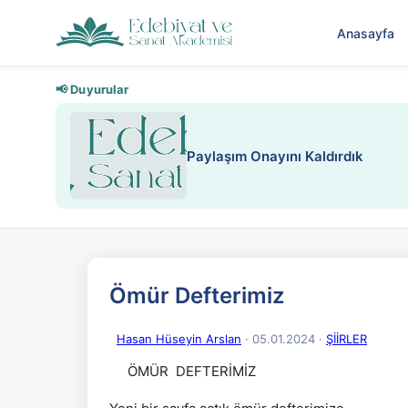
Anasayfa
📢 Duyurular
Nadir içeriklere kısıtlama ve kredi
Ömür Defterimiz
Hasan Hüseyin Arslan
· 05.01.2024
·
ŞİİRLER
ÖMÜR DEFTERİMİZ