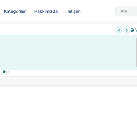
Kategoriler
Hakkımızda
İletişim
‹
›
🎬 
Sabahattin Ali Hazin Hayatı
▶
 sistemi getirildi
Sosyalist Oluşu