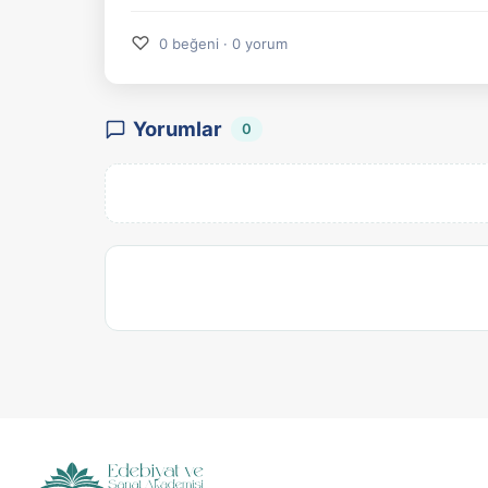
♡
0 beğeni · 0 yorum
Yorumlar
0