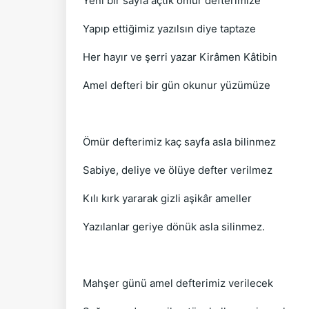
Yeni bir sayfa açtık ömür defterimize
Yapıp ettiğimiz yazılsın diye taptaze
Her hayır ve şerri yazar Kirâmen Kâtibin
Amel defteri bir gün okunur yüzümüze
Ömür defterimiz kaç sayfa asla bilinmez
Sabiye, deliye ve ölüye defter verilmez
Kılı kırk yararak gizli aşikâr ameller
Yazılanlar geriye dönük asla silinmez.
Mahşer günü amel defterimiz verilecek