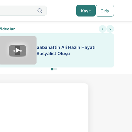
Kayıt
Giriş
‹
›
Videolar
ATEŞ YAKMAK KONU ÖZET J.
▶
ESA 'da Sen de Paylaş
LONDON