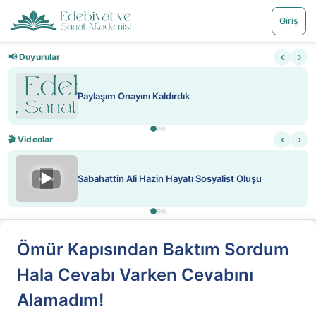
Giriş
‹
›
📢 Duyurular
Paylaşım Onayını Kaldırdık
‹
›
🎬 Videolar
▶
Sabahattin Ali Hazin Hayatı Sosyalist Oluşu
Ömür Kapısından Baktım Sordum
Hala Cevabı Varken Cevabını
Alamadım!