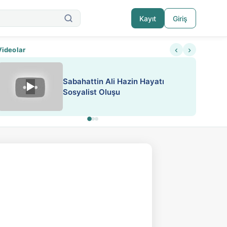
Kayıt
Giriş
‹
›
Videolar
ATEŞ YAKMAK KONU ÖZET J.
▶
ESA 'da Sen de Paylaş
LONDON