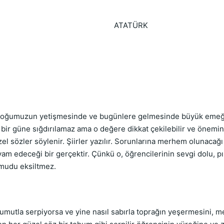
TÜRK
ğumuzun yetişmesinde ve bugünlere gelmesinde büyük emeği 
 bir güne sığdırılamaz ama o değere dikkat çekilebilir ve önemine
l sözler söylenir. Şiirler yazılır. Sorunlarına merhem olunacağı
 edeceği bir gerçektir. Çünkü o, öğrencilerinin sevgi dolu, pırıl
umudu eksiltmez.
umutla serpiyorsa ve yine nasıl sabırla toprağın yeşermesini,