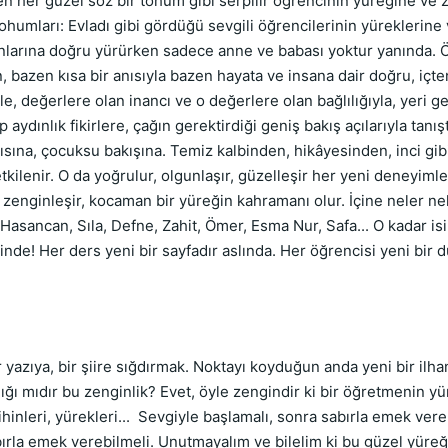
nen her güzel söz bir tohum gibi serpilir öğrencinin yüreğine ve 
umları: Evladı gibi gördüğü sevgili öğrencilerinin yüreklerine 
ınlarına doğru yürürken sadece anne ve babası yoktur yanında. Ö
 bazen kısa bir anısıyla bazen hayata ve insana dair doğru, içten
, değerlere olan inancı ve o değerlere olan bağlılığıyla, yeri g
p aydınlık fikirlere, çağın gerektirdiği geniş bakış açılarıyla tanışt
ısına, çocuksu bakışına. Temiz kalbinden, hikâyesinden, inci gi
tkilenir. O da yoğrulur, olgunlaşır, güzelleşir her yeni deneyiml
enginleşir, kocaman bir yüreğin kahramanı olur. İçine neler neler 
, Hasancan, Sıla, Defne, Zahit, Ömer, Esma Nur, Safa... O kadar is
lbinde! Her ders yeni bir sayfadır aslında. Her öğrencisi yeni bir
azıya, bir şiire sığdırmak. Noktayı koyduğun anda yeni bir ilha
ğı mıdır bu zenginlik? Evet, öyle zengindir ki bir öğretmenin yü
zihinleri, yürekleri... Sevgiyle başlamalı, sonra sabırla emek ver
ırla emek verebilmeli. Unutmayalım ve bilelim ki bu güzel yüre