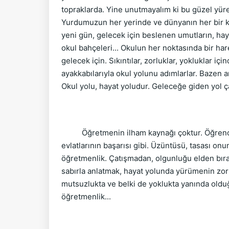
topraklarda. Yine unutmayalım ki bu güzel yüre
Yurdumuzun her yerinde ve dünyanın her bir köş
yeni gün, gelecek için beslenen umutların, hayal
okul bahçeleri... Okulun her noktasında bir hare
gelecek için. Sıkıntılar, zorluklar, yokluklar 
ayakkabılarıyla okul yolunu adımlarlar. Bazen 
Okul yolu, hayat yoludur. Geleceğe giden yol ça
Öğretmenin ilham kaynağı çoktur. Öğrencilerin
evlatlarının başarısı gibi. Üzüntüsü, tasası o
öğretmenlik. Çatışmadan, olgunluğu elden bırak
sabırla anlatmak, hayat yolunda yürümenin zorlu
mutsuzlukta ve belki de yoklukta yanında oldu
öğretmenlik...