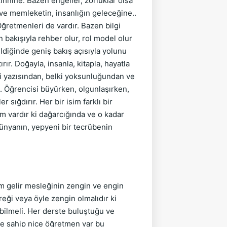
zihnine. Bazen engeller, zorluklar olsa
ve memleketin, insanlığın geleceğine..
ğretmenleri de vardır. Bazen bilgi
 bakışıyla rehber olur, rol model olur
eldiğinde geniş bakış açısıyla yolunu
ırır. Doğayla, insanla, kitapla, hayatla
bi yazısından, belki yoksunluğundan ve
e. Öğrencisi büyürken, olgunlaşırken,
sığdırır. Her bir isim farklı bir
im vardır ki dağarcığında ve o kadar
 dünyanın, yepyeni bir tecrübenin
m gelir mesleğinin zengin ve engin
reği veya öyle zengin olmalıdır ki
ebilmeli. Her derste buluştuğu ve
ğe sahip nice öğretmen var bu