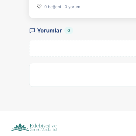
♡
0 beğeni · 0 yorum
Yorumlar
0