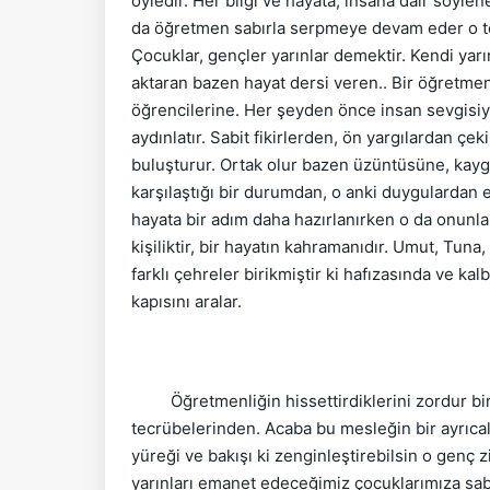
öyledir. Her bilgi ve hayata, insana dair söyle
da öğretmen sabırla serpmeye devam eder o toh
Çocuklar, gençler yarınlar demektir. Kendi yar
aktaran bazen hayat dersi veren.. Bir öğretmen,
öğrencilerine. Her şeyden önce insan sevgisiyle
aydınlatır. Sabit fikirlerden, ön yargılardan çeki
buluşturur. Ortak olur bazen üzüntüsüne, kayg
karşılaştığı bir durumdan, o anki duygulardan e
hayata bir adım daha hazırlanırken o da onunla z
kişiliktir, bir hayatın kahramanıdır. Umut, Tuna
farklı çehreler birikmiştir ki hafızasında ve ka
kapısını aralar.
Öğretmenliğin hissettirdiklerini zordur bir y
tecrübelerinden. Acaba bu mesleğin bir ayrıcalı
yüreği ve bakışı ki zenginleştirebilsin o genç 
yarınları emanet edeceğimiz çocuklarımıza sab