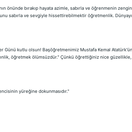
ının önünde bırakıp hayata azimle, sabırla ve öğrenmenin zengi
nu sabırla ve sevgiyle hissettirebilmektir öğretmenlik. Dünyayı,
ü kutlu olsun! Başöğretmenimiz Mustafa Kemal Atatürk'ün v
lik, öğretmek ölümsüzdür." Çünkü öğrettiğiniz nice güzellikle, 
isinin yüreğine dokunmasıdır."