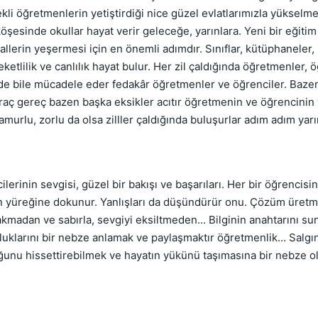
kli öğretmenlerin yetiştirdiği nice güzel evlatlarımızla yüksel
esinde okullar hayat verir geleceğe, yarınlara. Yeni bir eğiti
lerin yeşermesi için en önemli adımdır. Sınıflar, kütüphaneler, lab
ketlilik ve canlılık hayat bulur. Her zil çaldığında öğretmenler, 
içinde bile mücadele eder fedakâr öğretmenler ve öğrenciler. Baz
araç gereç bazen başka eksikler acıtır öğretmenin ve öğrencinin
murlu, zorlu da olsa zilller çaldığında buluşurlar adım adım yarı
in sevgisi, güzel bir bakışı ve başarıları. Her bir öğrencisini
nun yüreğine dokunur. Yanlışları da düşündürür onu. Çözüm üret
madan ve sabırla, sevgiyi eksiltmeden... Bilginin anahtarını sun
klarını bir nebze anlamak ve paylaşmaktır öğretmenlik... Salgınd
ğunu hissettirebilmek ve hayatın yükünü taşımasına bir nebze ol