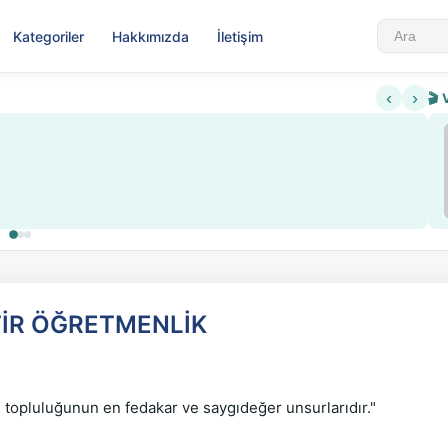
Kategoriler
Hakkımızda
İletişim
‹
›
🎬 
Sabahattin Ali Hazin Hayatı
▶
 sistemi getirildi
Sosyalist Oluşu
İR ÖĞRETMENLİK
opluluğunun en fedakar ve saygıdeğer unsurlarıdır."