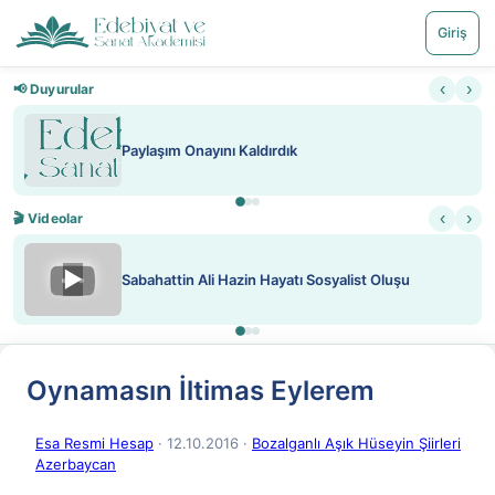
Giriş
‹
›
📢 Duyurular
aşım Onayını Kaldırdık
Nadir içe
‹
›
🎬 Videolar
▶
hattin Ali Hazin Hayatı Sosyalist Oluşu
ATEŞ Y
Oynamasın İltimas Eylerem
Esa Resmi Hesap
· 12.10.2016
·
Bozalganlı Aşık Hüseyin Şiirleri
Azerbaycan