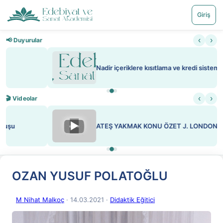
Giriş
‹
›
📢 Duyurular
Nadir içeriklere kısıtlama ve kredi sistemi getirildi
‹
›
🎬 Videolar
▶
ATEŞ YAKMAK KONU ÖZET J. LONDON
OZAN YUSUF POLATOĞLU
M Nihat Malkoç
· 14.03.2021
·
Didaktik Eğitici