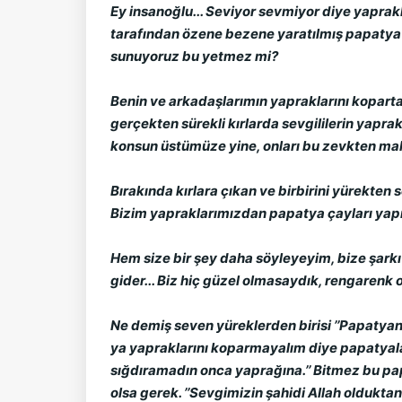
Ey insanoğlu... Seviyor sevmiyor diye yaprakl
tarafından özene bezene yaratılmış papatya çi
sunuyoruz bu yetmez mi?
Benin ve arkadaşlarımın yapraklarını kopartar
gerçekten sürekli kırlarda sevgililerin yaprak
konsun üstümüze yine, onları bu zevkten m
Bırakında kırlara çıkan ve birbirini yürekten 
Bizim yapraklarımızdan papatya çayları yapıls
Hem size bir şey daha söyleyeyim, bize şarkı b
gider... Biz hiç güzel olmasaydık, rengarenk 
Ne demiş seven yüreklerden birisi ’’Papatyanı
ya yapraklarını koparmayalım diye papatyaları
sığdıramadın onca yaprağına.’’ Bitmez bu pap
olsa gerek. ’’Sevgimizin şahidi Allah oldukta