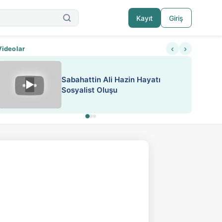
Kayıt
Giriş
‹
›
Videolar
Sabahattin Ali Hazin Hayatı
▶
Nadir içeriklere kısıtlama ve kredi sistemi get
Sosyalist Oluşu