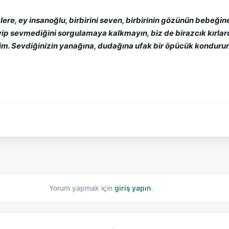
ere, ey insanoğlu, birbirini seven, birbirinin gözünün bebeğine 
vip sevmediğini sorgulamaya kalkmayın, biz de birazcık kırlard
. Sevdiğinizin yanağına, dudağına ufak bir öpücük kondurun v
Yorum yapmak için
giriş yapın
.