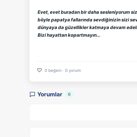
Evet, evet buradan bir daha sesleniyorum sizl
böyle papatya fallarında sevdiğinizin sizi se
dünyaya da güzellikler katmaya devam edelim
Bizi hayattan kopartmayın...
♡
0 beğeni · 0 yorum
Yorumlar
0