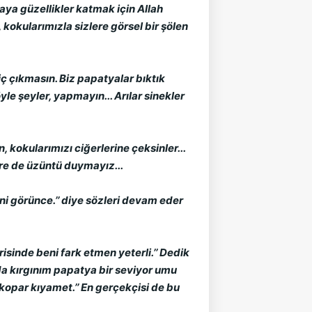
ya güzellikler katmak için Allah 
kokularımızla sizlere görsel bir şölen 
ç çıkmasın. Biz papatyalar bıktık 
e şeyler, yapmayın... Arılar sinekler 
 kokularımızı ciğerlerine çeksinler... 
rre de üzüntü duymayız...
ni görünce.’’ diye sözleri devam eder 
sinde beni fark etmen yeterli.’’ Dedik 
da kırgınım papatya bir seviyor umu 
opar kıyamet.’’ En gerçekçisi de bu 