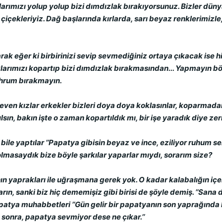
arımızı yolup yolup bizi dımdızlak bırakıyorsunuz. Bizler dünya
çekleriyiz. Dağ başlarında kırlarda, sarı beyaz renklerimizle, 
ak eğer ki birbirinizi sevip sevmediğiniz ortaya çıkacak ise hi
larımızı kopartıp bizi dımdızlak bırakmasından... Yapmayın böyl
ahrum bırakmayın.
seven kızlar erkekler bizleri doya doya koklasınlar, koparmadan,
ın, bakın işte o zaman kopartıldık mı, bir işe yaradık diye ze
ile yaptılar ’’Papatya gibisin beyaz ve ince, eziliyor ruhum se
olmasaydık bize böyle şarkılar yaparlar mıydı, sorarım size?
n yaprakları ile uğraşmana gerek yok. O kadar kalabalığın içeri
n, sanki biz hiç dememişiz gibi birisi de şöyle demiş. ’’Sana 
atya muhabbetleri ’’Gün gelir bir papatyanın son yaprağında k
n sonra, papatya sevmiyor dese ne çıkar.’’