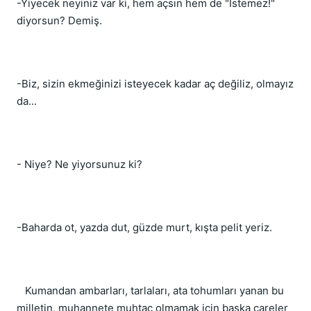
-Yiyecek neyiniz var ki, hem açsın hem de "İstemez!"
diyorsun? Demiş.
-Biz, sizin ekmeğinizi isteyecek kadar aç değiliz, olmayız
da...
- Niye? Ne yiyorsunuz ki?
-Baharda ot, yazda dut, güzde murt, kışta pelit yeriz.
Kumandan ambarları, tarlaları, ata tohumları yanan bu
milletin, muhannete muhtaç olmamak için başka çareler