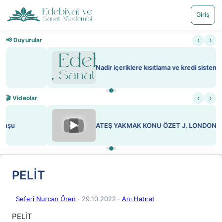
Giriş
‹
›
📢 Duyurular
Nadir içeriklere kısıtlama ve kredi sistemi getirildi
‹
›
🎬 Videolar
▶
ATEŞ YAKMAK KONU ÖZET J. LONDON
PELİT
Seferi Nurcan Ören
· 29.10.2022
·
Anı Hatırat
PELİT