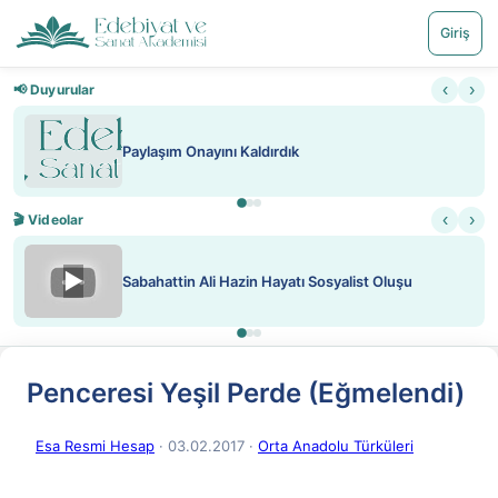
Giriş
‹
›
📢 Duyurular
Paylaşım Onayını Kaldırdık
‹
›
🎬 Videolar
▶
Sabahattin Ali Hazin Hayatı Sosyalist Oluşu
Penceresi Yeşil Perde (Eğmelendi)
Esa Resmi Hesap
· 03.02.2017
·
Orta Anadolu Türküleri