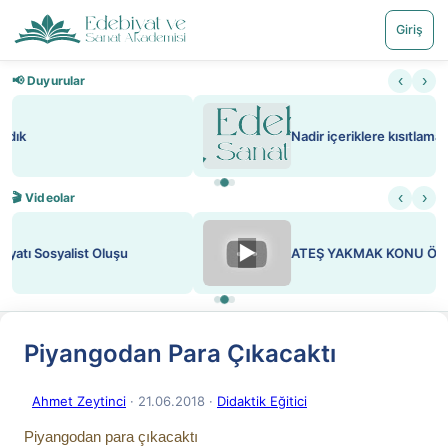
Giriş
‹
›
📢 Duyurular
Nadir içeriklere kısıtlama ve kredi sistemi getirildi
‹
›
🎬 Videolar
▶
ATEŞ YAKMAK KONU ÖZET J. LONDON
Piyangodan Para Çıkacaktı
Ahmet Zeytinci
· 21.06.2018
·
Didaktik Eğitici
Piyangodan para çıkacaktı