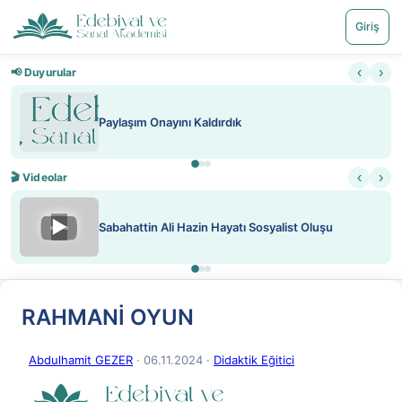
Giriş
‹
›
📢 Duyurular
Paylaşım Onayını Kaldırdık
‹
›
🎬 Videolar
▶
Sabahattin Ali Hazin Hayatı Sosyalist Oluşu
RAHMANİ OYUN
Abdulhamit GEZER
· 06.11.2024
·
Didaktik Eğitici