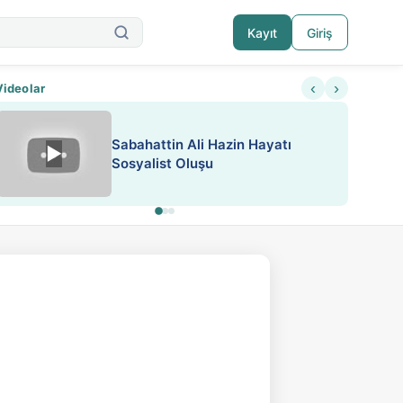
Kayıt
Giriş
‹
›
Videolar
ATEŞ YAKMAK KONU ÖZET J.
▶
ESA 'da Sen de Paylaş
LONDON