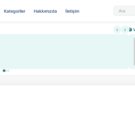
Kategoriler
Hakkımızda
İletişim
‹
›
🎬 
Sabahattin Ali Hazin Hayatı
▶
 sistemi getirildi
Sosyalist Oluşu