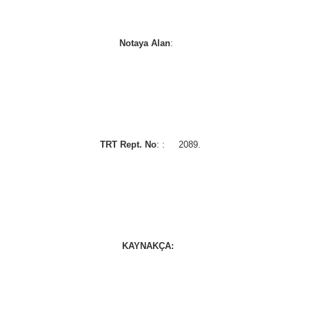
Notaya Alan
:   
TRT Rept. No
: :    
 2089.
KAYNAKÇA:  