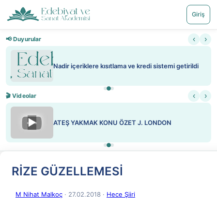
Giriş
‹
›
📢 Duyurular
Nadir içeriklere kısıtlama ve kredi sistemi getirildi
‹
›
🎬 Videolar
▶
ATEŞ YAKMAK KONU ÖZET J. LONDON
RİZE GÜZELLEMESİ
M Nihat Malkoç
· 27.02.2018
·
Hece Şiiri