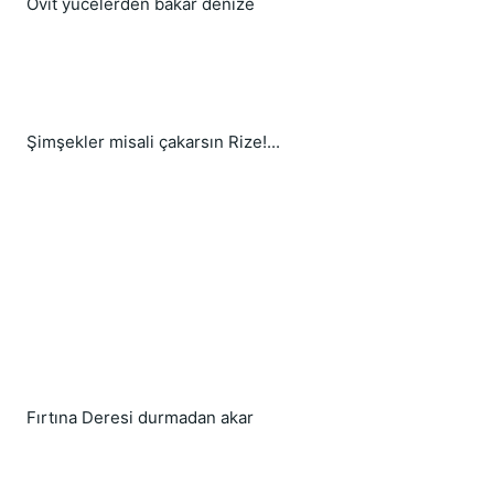
Ovit yücelerden bakar denize
Şimşekler misali çakarsın Rize!...
Fırtına Deresi durmadan akar