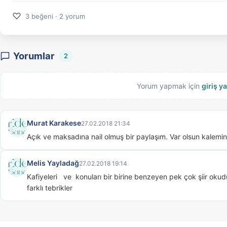
♡
3 beğeni · 2 yorum
Yorumlar
2
Yorum yapmak için
giriş y
Murat Karakese
27.02.2018 21:34
Açık ve maksadına nail olmuş bir paylaşım. Var olsun kalemin
Melis Yayladağ
27.02.2018 19:14
Kafiyeleri   ve  konuları bir birine benzeyen pek çok şiir okud
farklı tebrikler