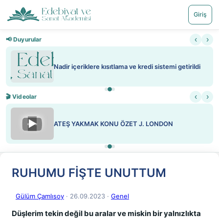
Giriş
‹
›
📢 Duyurular
Nadir içeriklere kısıtlama ve kredi sistemi getirildi
‹
›
🎬 Videolar
▶
ATEŞ YAKMAK KONU ÖZET J. LONDON
RUHUMU FİŞTE UNUTTUM
Gülüm Çamlısoy
· 26.09.2023
·
Genel
Düşlerim tekin değil bu aralar ve miskin bir yalnızlıkta