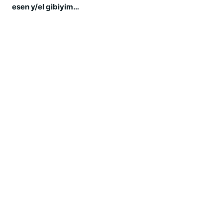
esen y/el gibiyim…