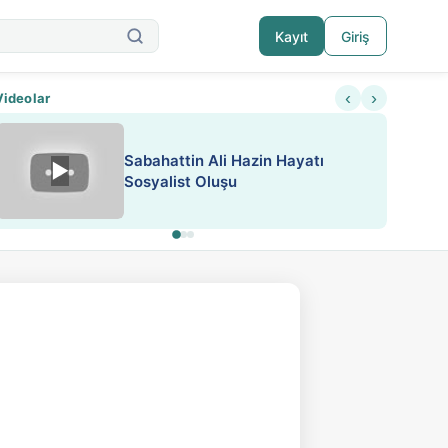
Kayıt
Giriş
‹
›
Videolar
Sabahattin Ali Hazin Hayatı
▶
Nadir içeriklere kısıtlama ve kredi sistemi get
Sosyalist Oluşu