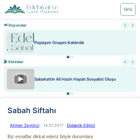
Giriş
‹
›
📢 Duyurular
Nadir içeriklere kısıtlama ve kred
‹
›
🎬 Videolar
▶
Sosyalist Oluşu
ATEŞ YAKMAK KONU ÖZET J. 
Sabah Siftahı
Ahmet Zeytinci
· 14.01.2017
·
Didaktik Eğitici
Biz esnaflar dikkat ederiz böyle durumlara