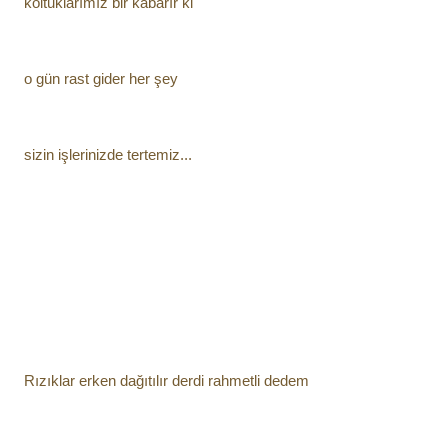
koltuklarımız bir kabarır ki
o gün rast gider her şey
sizin işlerinizde tertemiz...
Rızıklar erken dağıtılır derdi rahmetli dedem