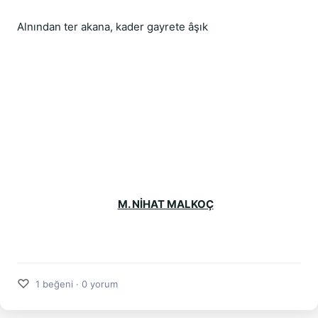
Alnından ter akana, kader gayrete âşık
M. NİHAT MALKOÇ
♡
1 beğeni · 0 yorum