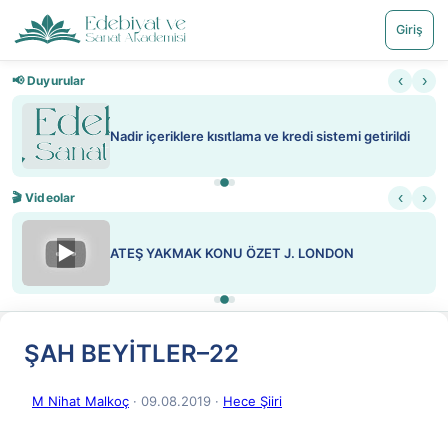
Giriş
‹
›
📢 Duyurular
Nadir içeriklere kısıtlama ve kredi sistemi getirildi
‹
›
🎬 Videolar
▶
ATEŞ YAKMAK KONU ÖZET J. LONDON
ŞAH BEYİTLER–22
M Nihat Malkoç
· 09.08.2019
·
Hece Şiiri