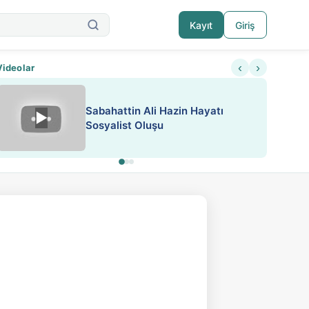
Kayıt
Giriş
‹
›
Videolar
ATEŞ YAKMAK KONU ÖZET J.
▶
ESA 'da Sen de Paylaş
LONDON