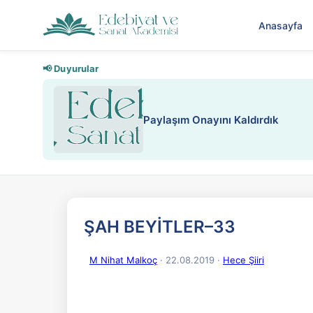
Anasayfa
📢 Duyurular
Nadir içeriklere kısıtlama ve kredi
ŞAH BEYİTLER–33
M Nihat Malkoç
· 22.08.2019
·
Hece Şiiri