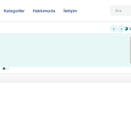
Kategoriler
Hakkımızda
İletişim
‹
›
🎬 
Sabahattin Ali Hazin Hayatı
▶
 sistemi getirildi
Sosyalist Oluşu