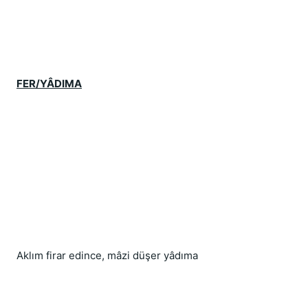
FER/YÂDIMA
Aklım firar edince, mâzi düşer yâdıma