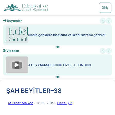
Giriş
‹
›
📢 Duyurular
Nadir içeriklere kısıtlama ve kredi sistemi getirildi
‹
›
🎬 Videolar
▶
ATEŞ YAKMAK KONU ÖZET J. LONDON
ŞAH BEYİTLER–38
M Nihat Malkoç
· 28.08.2019
·
Hece Şiiri