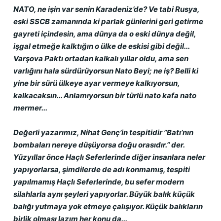
NATO, ne işin var senin Karadeniz’de? Ve tabi Rusya, 
eski SSCB zamanında ki parlak günlerini geri getirme 
gayreti içindesin, ama dünya da o eski dünya değil, 
işgal etmeğe kalktığın o ülke de eskisi gibi değil... 
Varşova Paktı ortadan kalkalı yıllar oldu, ama sen 
varlığını hala sürdürüyorsun Nato Beyi; ne iş? Belli ki 
yine bir sürü ülkeye ayar vermeye kalkıyorsun, 
kalkacaksın... Anlamıyorsun bir türlü nato kafa nato 
mermer...
Değerli yazarımız, Nihat Genç’in tespitidir ’’Batı’nın 
bombaları nereye düşüyorsa doğu orasıdır.’’ der. 
Yüzyıllar önce Haçlı Seferlerinde diğer insanlara neler 
yapıyorlarsa, şimdilerde de adı konmamış, tespiti 
yapılmamış Haçlı Seferlerinde, bu sefer modern 
silahlarla aynı şeyleri yapıyorlar. Büyük balık küçük 
balığı yutmaya yok etmeye çalışıyor. Küçük balıkların 
birlik olması lazım her konu da...