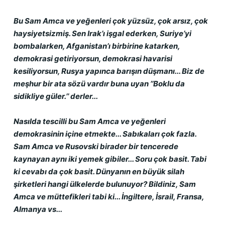
Bu Sam Amca ve yeğenleri çok yüzsüz, çok arsız, çok 
haysiyetsizmiş. Sen Irak’ı işgal ederken, Suriye’yi 
bombalarken, Afganistan’ı birbirine katarken, 
demokrasi getiriyorsun, demokrasi havarisi 
kesiliyorsun, Rusya yapınca barışın düşmanı... Biz de 
meşhur bir ata sözü vardır buna uyan ’’Boklu da 
sidikliye güler.’’ derler...
Nasılda tescilli bu Sam Amca ve yeğenleri 
demokrasinin içine etmekte... Sabıkaları çok fazla. 
Sam Amca ve Rusovski birader bir tencerede 
kaynayan aynı iki yemek gibiler... Soru çok basit. Tabi 
ki cevabı da çok basit. Dünyanın en büyük silah 
şirketleri hangi ülkelerde bulunuyor? Bildiniz, Sam 
Amca ve müttefikleri tabi ki... İngiltere, İsrail, Fransa, 
Almanya vs...