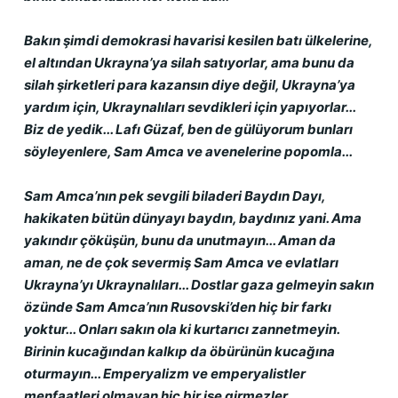
Bakın şimdi demokrasi havarisi kesilen batı ülkelerine, 
el altından Ukrayna’ya silah satıyorlar, ama bunu da 
silah şirketleri para kazansın diye değil, Ukrayna’ya 
yardım için, Ukraynalıları sevdikleri için yapıyorlar... 
Biz de yedik... Lafı Güzaf, ben de gülüyorum bunları 
söyleyenlere, Sam Amca ve avenelerine popomla...
Sam Amca’nın pek sevgili biladeri Baydın Dayı, 
hakikaten bütün dünyayı baydın, baydınız yani. Ama 
yakındır çöküşün, bunu da unutmayın... Aman da 
aman, ne de çok severmiş Sam Amca ve evlatları 
Ukrayna’yı Ukraynalıları... Dostlar gaza gelmeyin sakın 
özünde Sam Amca’nın Rusovski’den hiç bir farkı 
yoktur... Onları sakın ola ki kurtarıcı zannetmeyin. 
Birinin kucağından kalkıp da öbürünün kucağına 
oturmayın... Emperyalizm ve emperyalistler 
menfaatleri olmayan hiç bir işe girmezler...