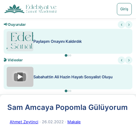
Giriş
‹
›
📢 Duyurular
Paylaşım Onayını Kaldırdık
‹
›
🎬 Videolar
▶
Sabahattin Ali Hazin Hayatı Sosyalist Oluşu
Sam Amcaya Popomla Gülüyorum
Ahmet Zeytinci
· 26.02.2022
·
Makale