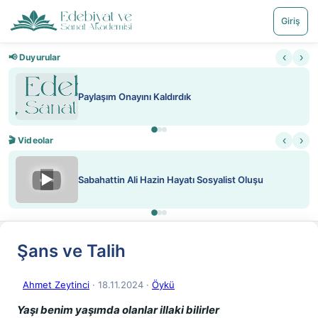
Giriş
‹
›
📢 Duyurular
Paylaşım Onayını Kaldırdık
‹
›
🎬 Videolar
▶
Sabahattin Ali Hazin Hayatı Sosyalist Oluşu
Şans ve Talih
Ahmet Zeytinci
· 18.11.2024
·
Öykü
Yaşı benim yaşımda olanlar illaki bilirler