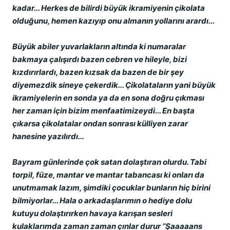
kadar... Herkes de bilirdi büyük ikramiyenin çikolata
olduğunu, hemen kazıyıp onu almanın yollarını arardı...
Büyük abiler yuvarlakların altında ki numaralar
bakmaya çalışırdı bazen cebren ve hileyle, bizi
kızdırırlardı, bazen kızsak da bazen de bir şey
diyemezdik sineye çekerdik... Çikolataların yani büyük
ikramiyelerin en sonda ya da en sona doğru çıkması
her zaman için bizim menfaatimizeydi... En başta
çıkarsa çikolatalar ondan sonrası külliyen zarar
hanesine yazılırdı...
Bayram günlerinde çok satan dolaştıran olurdu. Tabi
torpil, füze, mantar ve mantar tabancası ki onları da
unutmamak lazım, şimdiki çocuklar bunların hiç birini
bilmiyorlar... Hala o arkadaşlarımın o hediye dolu
kutuyu dolaştırırken havaya karışan sesleri
kulaklarımda zaman zaman çınlar durur ’’Şaaaaans