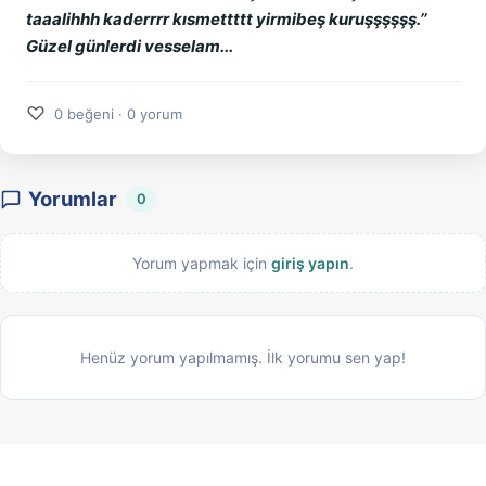
taaalihhh kaderrrr kısmettttt yirmibeş kuruşşşşşş.’’
Güzel günlerdi vesselam...
♡
0 beğeni · 0 yorum
Yorumlar
0
Yorum yapmak için
giriş yapın
.
Henüz yorum yapılmamış. İlk yorumu sen yap!