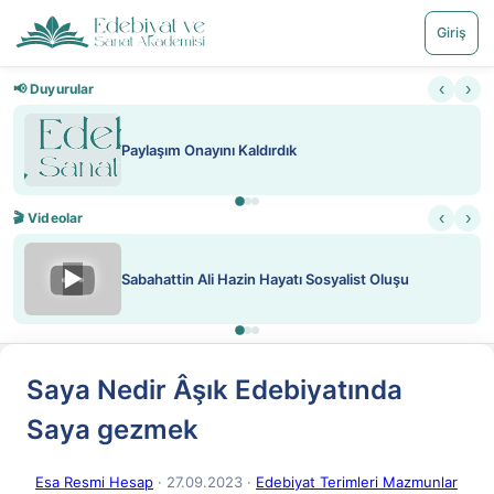
Giriş
‹
›
📢 Duyurular
ını Kaldırdık
Nadir içeriklere kı
‹
›
🎬 Videolar
▶
i Hazin Hayatı Sosyalist Oluşu
ATEŞ YAKMAK K
Saya Nedir Âşık Edebiyatında
Saya gezmek
Esa Resmi Hesap
· 27.09.2023
·
Edebiyat Terimleri Mazmunlar