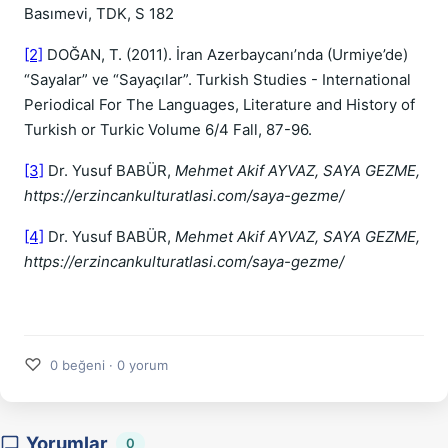
Basımevi, TDK, S 182
[2]
DOĞAN, T. (2011). İran Azerbaycanı’nda (Urmiye’de)
“Sayalar” ve “Sayaçılar”. Turkish Studies - International
Periodical For The Languages, Literature and History of
Turkish or Turkic Volume 6/4 Fall, 87-96.
[3]
Dr. Yusuf BABÜR,
Mehmet Akif AYVAZ,
SAYA GEZME,
https://erzincankulturatlasi.com/saya-gezme/
[4]
Dr. Yusuf BABÜR,
Mehmet Akif AYVAZ,
SAYA GEZME,
https://erzincankulturatlasi.com/saya-gezme/
♡
0 beğeni · 0 yorum
Yorumlar
0