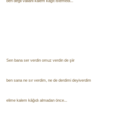
ben değil vallahi kalem kâğıt istemedi...
Sen bana ser verdin omuz verdin de şiir
ben sana ne sır verdim, ne de derdimi deyiverdim
elime kalem kâğıdı almadan önce...