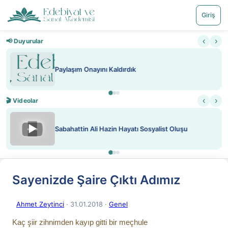
Giriş
‹
›
📢 Duyurular
Nadir içeriklere kısıtlama ve kredi sistemi getirildi
‹
›
🎬 Videolar
▶
ATEŞ YAKMAK KONU ÖZET J. LONDON
Sayenizde Şaire Çıktı Adımız
Ahmet Zeytinci
· 31.01.2018
·
Genel
Kaç şiir zihnimden kayıp gitti bir meçhule