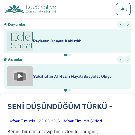
Giriş
‹
›
📢 Duyurular
Paylaşım Onayını Kaldırdık
‹
›
🎬 Videolar
▶
Sabahattin Ali Hazin Hayatı Sosyalist Oluşu
SENİ DÜŞÜNDÜĞÜM TÜRKÜ -
Afşar Timuçin
· 22.03.2016
·
Afşar Timuçin Şiirleri
Benim bir canla sevip bin özlemle andığım,