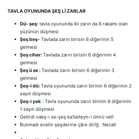
TAVLA OYUNUNDA ŞEŞ Lİ ZARLAR
Dü- şeş:
 tavla oyununda iki zarın da 6 rakamı olan 
yüzünün düşmesi
Şeş beş-
 Tavlada zarın birisin 6 diğerinin 5 
gelmesi
Şeş cihar:
 Tavlada zarın birisin 6 diğerinin 4 
gelmesi
Şeş ü se :
 Tavlada zarın birisin 6 diğerinin 3 
gelmesi
Şeş-i dü:
 Tavla oyununda zarın birinin 6 diğerinin 2 
sayılı düşmesi
Şeş-i yek
 : Tavla oyununda zarın birinin 6 diğerinin 
1 sayılı düşmesi
Getirdi nakş-ı se-şeş ka’beteyn-i ömrü velî
Bulımadı ecelin şeşderine çâre dirîğ   Necati