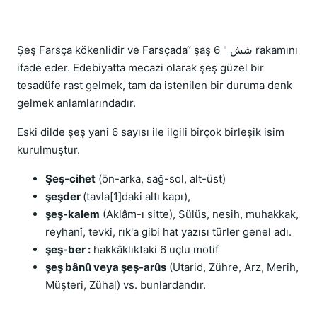
Şeş Farsça kökenlidir ve Farsçada“ şaş شش " 6 rakamını
ifade eder. Edebiyatta mecazi olarak şeş güzel bir
tesadüfe rast gelmek, tam da istenilen bir duruma denk
gelmek anlamlarındadır.
Eski dilde şeş yani 6 sayısı ile ilgili birçok birleşik isim
kurulmuştur.
Şeş-cihet
 (ön-arka, sağ-sol, alt-üst)
şeşder 
(tavla[1]daki altı kapı),
şeş-kalem
 (Aklâm-ı sitte), Sülüs, nesih, muhakkak, 
reyhanî, tevki, rık'a gibi hat yazısı türler genel adı. 
şeş-ber :
 hakkâklıktaki 6 uçlu motif
şeş bânû veya şeş-arûs
 (Utarid, Zühre, Arz, Merih, 
Müşteri, Zühal) vs. bunlardandır.