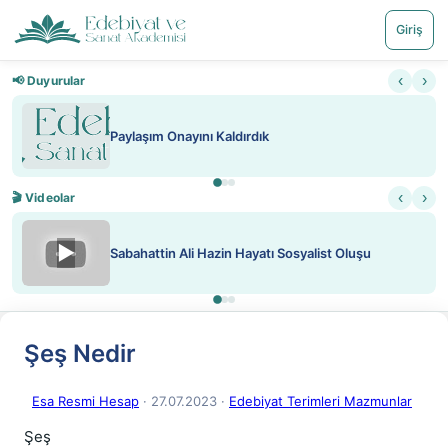
Giriş
‹
›
📢 Duyurular
Paylaşım Onayını Kaldırdık
‹
›
🎬 Videolar
▶
Sabahattin Ali Hazin Hayatı Sosyalist Oluşu
Şeş Nedir
Esa Resmi Hesap
· 27.07.2023
·
Edebiyat Terimleri Mazmunlar
Şeş